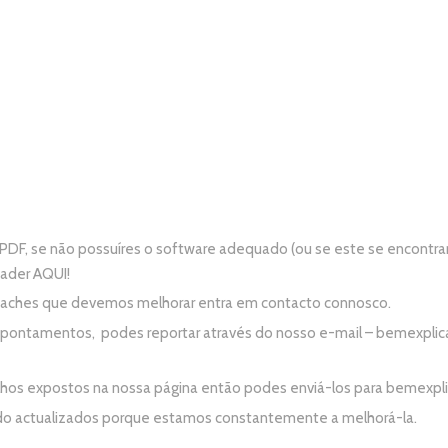
PDF, se não possuíres o software adequado (ou se este se encontra
eader
AQUI!
e aches que devemos melhorar entra em contacto connosco.
apontamentos, podes reportar através do nosso e-mail –
bemexplic
alhos expostos na nossa página então podes enviá-los para
bemexpl
do actualizados porque estamos constantemente a melhorá-la.