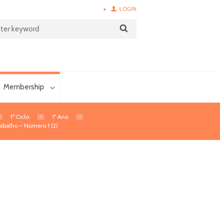
LOGIN
Membership
1º Ciclo
1º Ano
rabalho – Número 1 (2)