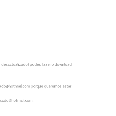
r desactualizado) podes fazer o download
ado@hotmail.com
porque queremos estar
icado@hotmail.com
.