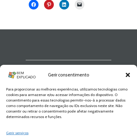
Newsletter Bem
Gerir consentimento
Explicado
Para proporcionar as melhores experiências, utilizamos tecnologias como
Fica a par de todas as novidades! Zero
cookies para armazenar e/ou acessar informações do dispositivo. O
Spam, apenas novidades e novos
consentimento para essas tecnologias permitir-nos-à a processar dados
conteúdos!
como comportamento de navegação ou IDs exclusivos neste site. Não
consentir ou retirar o consentimento pode afetar negativamente
determinados recursos e funções.
SUBSCREVER
Gerir serviços