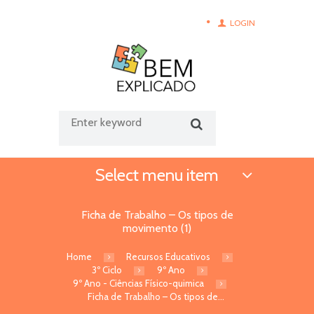
LOGIN
Select menu item
Ficha de Trabalho – Os tipos de
movimento (1)
Home
Recursos Educativos
3º Ciclo
9º Ano
9º Ano - Ciências Físico-quimica
Ficha de Trabalho – Os tipos de...