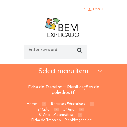
LOGIN
Select menu item
Ficha de Trabalho – Planificações de
poliedros (1)
Home
Recursos Educativos
2º Ciclo
5º Ano
5º Ano - Matemática
Ficha de Trabalho – Planificações de...