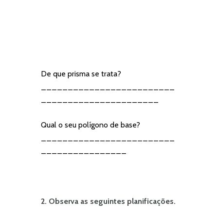
De que prisma se trata?
_________________________
______________________
Qual o seu polígono de base?
_________________________
________________
2. Observa as seguintes planificações.