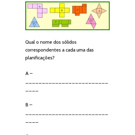
Qual o nome dos sólidos
correspondentes a cada uma das
planificações?
A –
_________________________
____
B –
_________________________
____