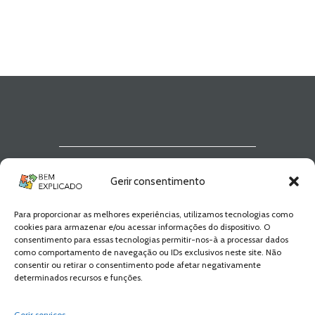
Newsletter Bem
Gerir consentimento
Explicado
Para proporcionar as melhores experiências, utilizamos tecnologias como
Fica a par de todas as novidades! Zero
cookies para armazenar e/ou acessar informações do dispositivo. O
Spam, apenas novidades e novos
consentimento para essas tecnologias permitir-nos-à a processar dados
conteúdos!
como comportamento de navegação ou IDs exclusivos neste site. Não
consentir ou retirar o consentimento pode afetar negativamente
determinados recursos e funções.
SUBSCREVER
Gerir serviços