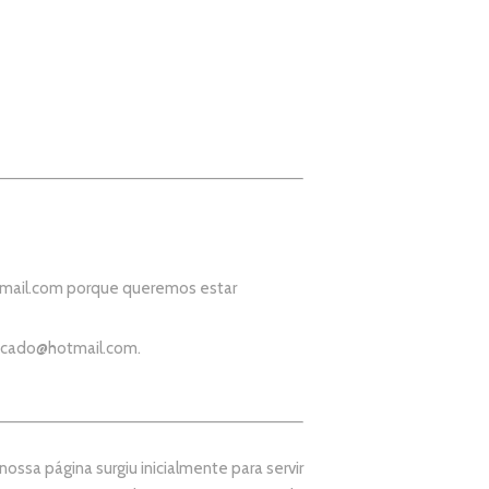
mail.com
porque queremos estar
icado@hotmail.com
.
ssa página surgiu inicialmente para servir