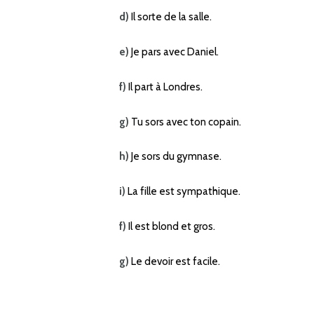
d)
Il sorte de la salle.
e)
Je pars avec Daniel.
f)
Il part à Londres.
g)
Tu sors avec ton copain.
h)
Je sors du gymnase.
i)
La fille est sympathique.
f)
Il est blond et gros.
g)
Le devoir est facile.