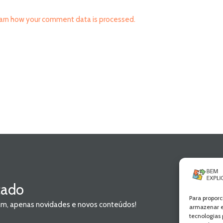
arn how your comment data is processed.
cado
Para proporc
pam, apenas novidades e novos conteúdos!
armazenar e
tecnologias