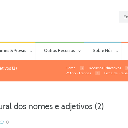
ames & Provas
Outros Recursos
Sobre Nós
Home
Recursos Educativos
etivos (2)
7º Ano - Francês
Ficha de Trabal
ural dos nomes e adjetivos (2)
0