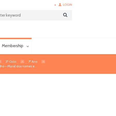
LOGIN
Membership
3º Ciclo
7º Ano
ho – Plural dos nomes e...