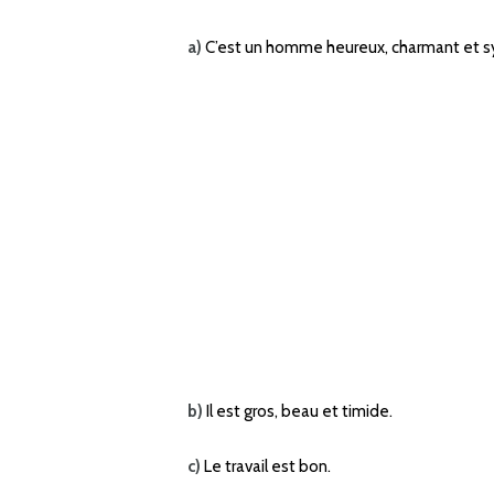
a)
C’est un homme heureux, charmant et 
b)
Il est gros, beau et timide.
c)
Le travail est bon.