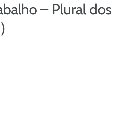
abalho – Plural do
)