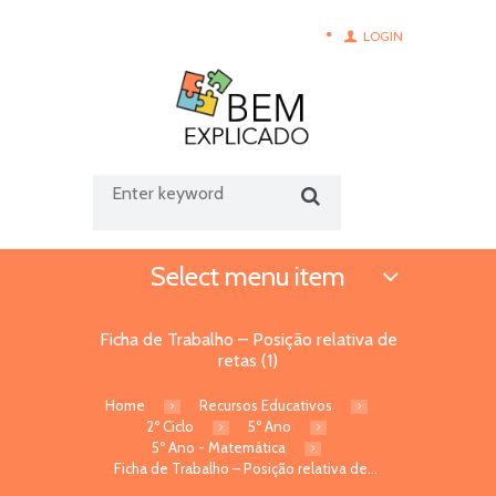
LOGIN
Select menu item
Ficha de Trabalho – Posição relativa de
retas (1)
Home
Recursos Educativos
2º Ciclo
5º Ano
5º Ano - Matemática
Ficha de Trabalho – Posição relativa de...