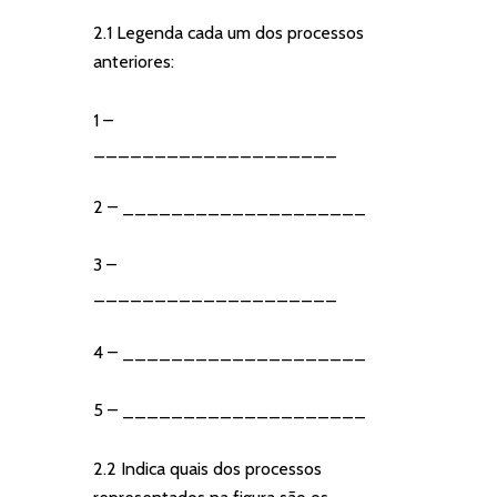
2.1 Legenda cada um dos processos
anteriores:
1 –
____________________
2 – ____________________
3 –
____________________
4 – ____________________
5 – ____________________
2.2 Indica quais dos processos