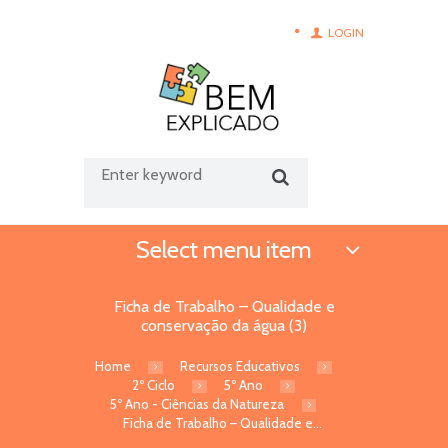
LOGIN
Select menu item
Ficha de Trabalho – Qualidade e
conservação da água (3)
Home
Recursos Educativos
2º Ciclo
5º Ano
5º Ano - Ciências da Natureza
Ficha de Trabalho – Qualidade e...