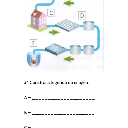
3.1 Constrói a legenda da imagem:
A – ____________________
B – ____________________
C – ____________________