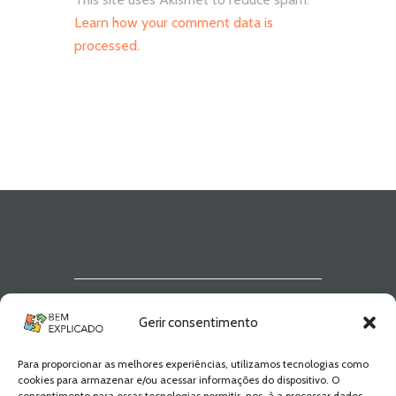
Learn how your comment data is
processed.
Newsletter Bem
Gerir consentimento
Explicado
Para proporcionar as melhores experiências, utilizamos tecnologias como
Fica a par de todas as novidades! Zero
cookies para armazenar e/ou acessar informações do dispositivo. O
Spam, apenas novidades e novos
consentimento para essas tecnologias permitir-nos-à a processar dados