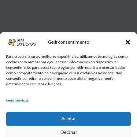
Newsletter Bem
Gerir consentimento
Explicado
Para proporcionar as melhores experiências, utilizamos tecnologias como
Fica a par de todas as novidades! Zero
cookies para armazenar e/ou acessar informações do dispositivo. O
Spam, apenas novidades e novos
consentimento para essas tecnologias permitir-nos-à a processar dados
conteúdos!
como comportamento de navegação ou IDs exclusivos neste site. Não
consentir ou retirar o consentimento pode afetar negativamente
determinados recursos e funções.
SUBSCREVER
Gerir serviços
Aceitar
Declinar