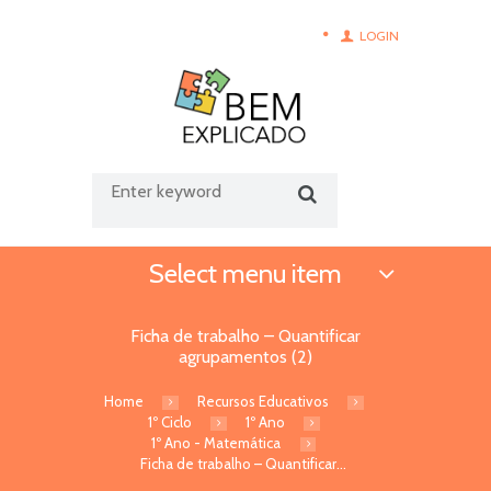
LOGIN
Select menu item
Ficha de trabalho – Quantificar
agrupamentos (2)
Home
Recursos Educativos
1º Ciclo
1º Ano
1º Ano - Matemática
Ficha de trabalho – Quantificar...