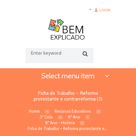
LOGIN
Select menu item
Ficha de Trabalho – Reforma
protestante e contrarreforma (3)
Home
Recursos Educativos
3º Ciclo
8º Ano
8º Ano - História
Ficha de Trabalho – Reforma protestante e...