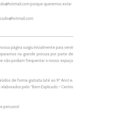
ado@hotmail.com
porque queremos estar
icado@hotmail.com
.
ssa página surgiu inicialmente para servir
paramos na grande procura por parte de
que não podiam frequentar o nosso espaço
údos de forma gratuita (até ao 9º Ano) e,
elaborados pelo “
Bem Explicado – Centro
e percurso!