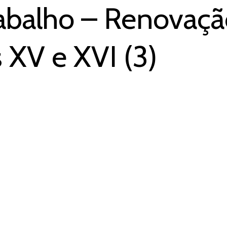
abalho – Renovação
 XV e XVI (3)