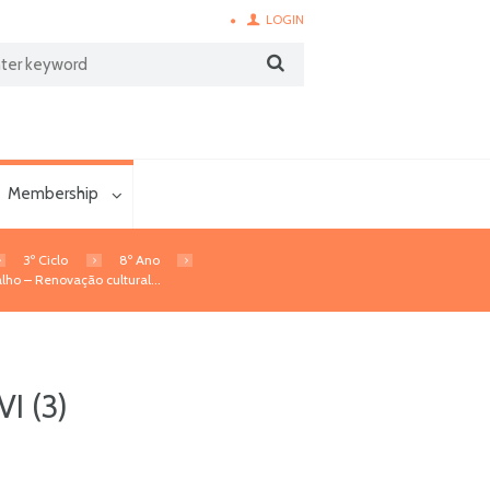
LOGIN
Membership
3º Ciclo
8º Ano
lho – Renovação cultural...
I (3)