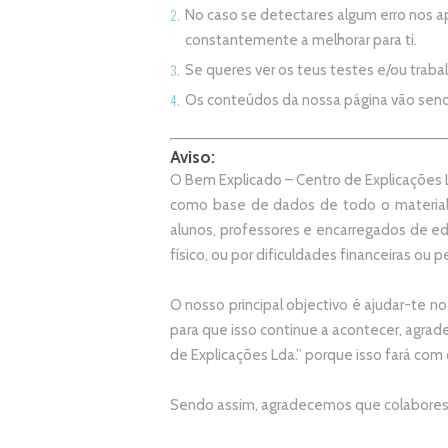
No caso se detectares algum erro nos 
constantemente a melhorar para ti.
Se queres ver os teus testes e/ou trab
Os conteúdos da nossa página vão sen
Aviso:
O Bem Explicado – Centro de Explicações L
como base de dados de todo o material
alunos, professores e encarregados de e
físico, ou por dificuldades financeiras ou pe
O nosso principal objectivo é ajudar-te no
p
ara que isso continue a acontecer, agr
de Explicações Lda.
” porque isso fará com
Sendo assim, agradecemos que colabores 