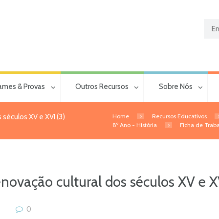
ames & Provas
Outros Recursos
Sobre Nós
Home
Recursos Educativos
 séculos XV e XVI (3)
8º Ano - História
Ficha de Traba
novação cultural dos séculos XV e XV
0