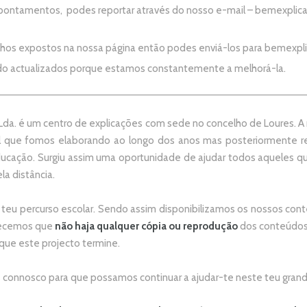
apontamentos, podes reportar através do nosso e-mail –
bemexplic
alhos expostos na nossa página então podes enviá-los para
bemexpl
do actualizados porque estamos constantemente a melhorá-la.
da. é um centro de explicações com sede no concelho de Loures. A no
 que fomos elaborando ao longo dos anos mas posteriormente re
ducação. Surgiu assim uma oportunidade de ajudar todos aqueles 
la distância.
 teu percurso escolar.
Sendo assim disponibilizamos os nossos conte
adecemos que
não
haja qualquer cópia ou reprodução
dos conteúdos 
 que este projecto termine.
connosco para que possamos continuar a ajudar-te neste teu grand