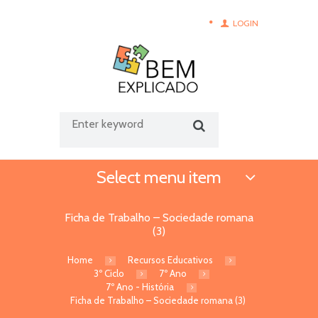
LOGIN
Select menu item
Ficha de Trabalho – Sociedade romana
(3)
Home
Recursos Educativos
3º Ciclo
7º Ano
7º Ano - História
Ficha de Trabalho – Sociedade romana (3)