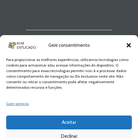
Newsletter Bem
Gerir consentimento
Explicado
Para proporcionar as melhores experiências, utilizamos tecnologias como
Fica a par de todas as novidades! Zero
cookies para armazenar e/ou acessar informações do dispositivo. O
Spam, apenas novidades e novos
consentimento para essas tecnologias permitir-nos-à a processar dados
conteúdos!
como comportamento de navegação ou IDs exclusivos neste site. Não
consentir ou retirar o consentimento pode afetar negativamente
determinados recursos e funções.
SUBSCREVER
Gerir serviços
Aceitar
Declinar