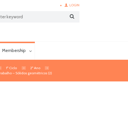
LOGIN
Membership
1º Ciclo
2º Ano
rabalho – Sólidos geométricos (2)