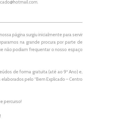
icado@hotmail.com
.
ssa página surgiu inicialmente para servir
paramos na grande procura por parte de
que não podiam frequentar o nosso espaço
údos de forma gratuita (até ao 9º Ano) e,
elaborados pelo “
Bem Explicado – Centro
e percurso!
!