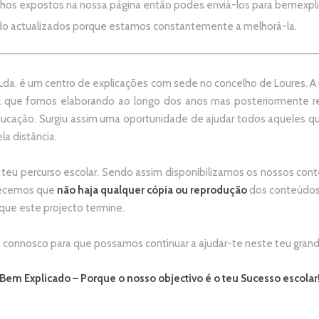
alhos expostos na nossa página então podes enviá-los para
bemexpl
do actualizados porque estamos constantemente a melhorá-la.
da. é um centro de explicações com sede no concelho de Loures. A no
 que fomos elaborando ao longo dos anos mas posteriormente re
ducação. Surgiu assim uma oportunidade de ajudar todos aqueles 
la distância.
 teu percurso escolar.
Sendo assim disponibilizamos os nossos conte
adecemos que
não
haja qualquer cópia ou reprodução
dos conteúdos 
 que este projecto termine.
connosco para que possamos continuar a ajudar-te neste teu grand
Bem Explicado – Porque o nosso objectivo é o teu Sucesso escolar