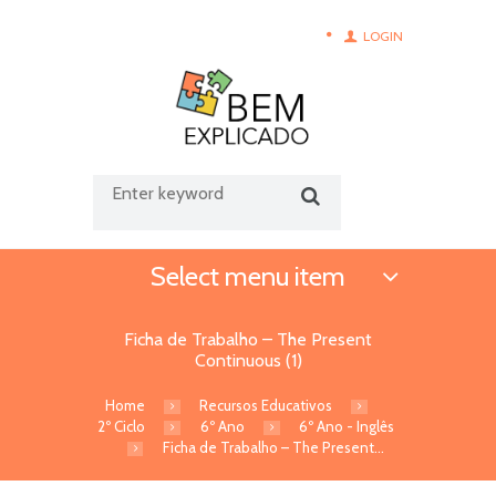
LOGIN
Select menu item
Ficha de Trabalho – The Present
Continuous (1)
Home
Recursos Educativos
2º Ciclo
6º Ano
6º Ano - Inglês
Ficha de Trabalho – The Present...