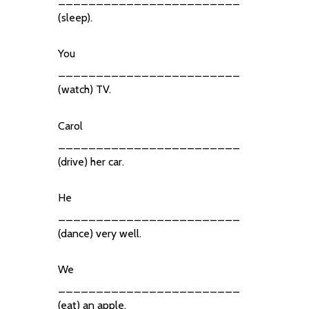
(sleep).
You
________________________
(watch) TV.
Carol
________________________
(drive) her car.
He
________________________
(dance) very well.
We
________________________
(eat) an apple.