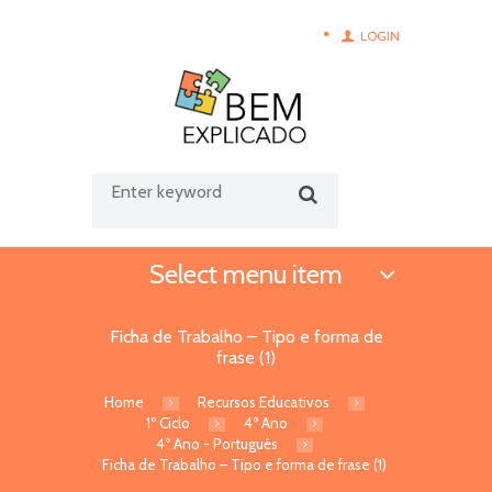
LOGIN
Select menu item
Ficha de Trabalho – Tipo e forma de
frase (1)
Home
Recursos Educativos
1º Ciclo
4º Ano
4º Ano - Português
Ficha de Trabalho – Tipo e forma de frase (1)