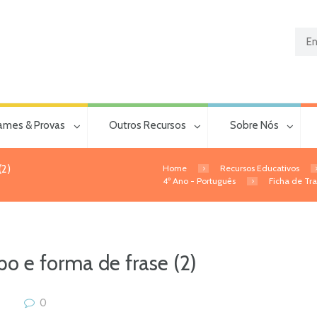
ames & Provas
Outros Recursos
Sobre Nós
Home
Recursos Educativos
(2)
4º Ano - Português
Ficha de Tra
po e forma de frase (2)
0