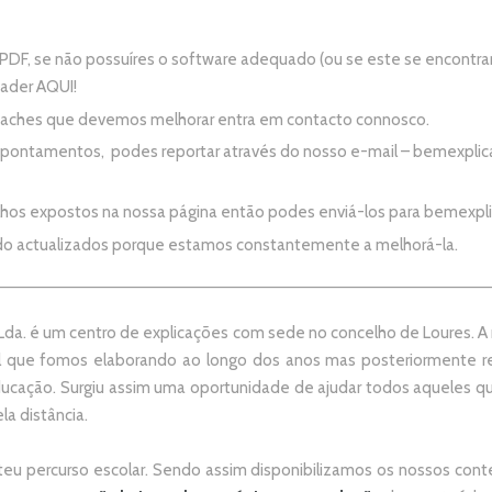
PDF, se não possuíres o software adequado (ou se este se encontra
eader
AQUI!
e aches que devemos melhorar entra em contacto connosco.
apontamentos, podes reportar através do nosso e-mail –
bemexplic
alhos expostos na nossa página então podes enviá-los para
bemexpl
do actualizados porque estamos constantemente a melhorá-la.
da. é um centro de explicações com sede no concelho de Loures. A no
 que fomos elaborando ao longo dos anos mas posteriormente re
ducação. Surgiu assim uma oportunidade de ajudar todos aqueles 
la distância.
teu percurso escolar.
Sendo assim disponibilizamos os nossos conte