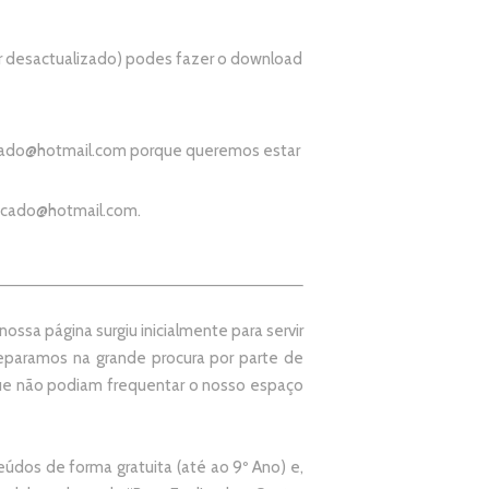
r desactualizado) podes fazer o download
ado@hotmail.com
porque queremos estar
icado@hotmail.com
.
ssa página surgiu inicialmente para servir
paramos na grande procura por parte de
que não podiam frequentar o nosso espaço
údos de forma gratuita (até ao 9º Ano) e,