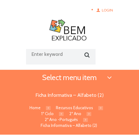
LOGIN
Select menu item
Ficha Informativa – Alfabeto (2)
Home
Recursos Educativos
1º Ciclo
2º Ano
2º Ano -Português
Ficha Informativa – Alfabeto (2)