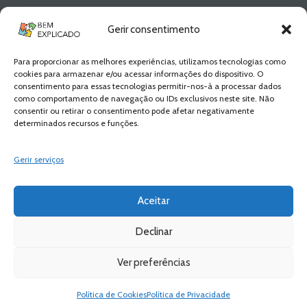
Newsletter Bem
Gerir consentimento
Explicado
Para proporcionar as melhores experiências, utilizamos tecnologias como
Fica a par de todas as novidades! Zero
cookies para armazenar e/ou acessar informações do dispositivo. O
Spam, apenas novidades e novos
consentimento para essas tecnologias permitir-nos-à a processar dados
conteúdos!
como comportamento de navegação ou IDs exclusivos neste site. Não
consentir ou retirar o consentimento pode afetar negativamente
determinados recursos e funções.
SUBSCREVER
Gerir serviços
Aceitar
Declinar
Ver preferências
Bem Explicado © 2026 All Rights Reserved
Política de Privacidade
Política de Cookies
Política de Privacidade