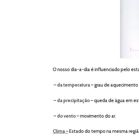
O nosso dia-a-dia é influenciado pelo e
–
da temperatura
– grau de aquecimento 
–
da precipitação
– queda de água em esta
–
do vento
– movimento do ar.
Clima –
Estado do tempo na mesma região 