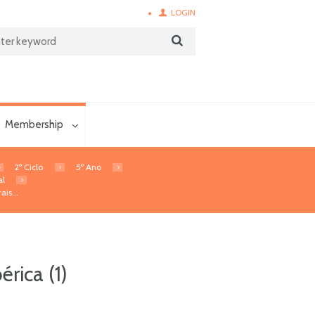
LOGIN
Membership
2º Ciclo
5º Ano
al
ais...
érica (1)