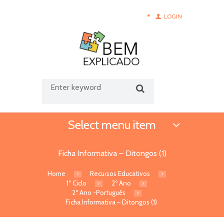
LOGIN
Select menu item
Ficha Informativa – Ditongos (1)
Home
Recursos Educativos
1º Ciclo
2º Ano
2º Ano -Português
Ficha Informativa – Ditongos (1)