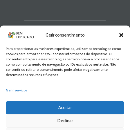
Newsletter Bem
Gerir consentimento
Explicado
Para proporcionar as melhores experiências, utilizamos tecnologias como
Fica a par de todas as novidades! Zero
cookies para armazenar e/ou acessar informações do dispositivo. O
Spam, apenas novidades e novos
consentimento para essas tecnologias permitir-nos-à a processar dados
conteúdos!
como comportamento de navegação ou IDs exclusivos neste site. Não
consentir ou retirar o consentimento pode afetar negativamente
determinados recursos e funções.
SUBSCREVER
Gerir serviços
Aceitar
Declinar