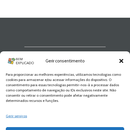
Newsletter Bem
Gerir consentimento
Explicado
Para proporcionar as melhores experiências, utilizamos tecnologias como
Fica a par de todas as novidades! Zero
cookies para armazenar e/ou acessar informações do dispositivo. O
Spam, apenas novidades e novos
consentimento para essas tecnologias permitir-nos-à a processar dados
conteúdos!
como comportamento de navegação ou IDs exclusivos neste site. Não
consentir ou retirar o consentimento pode afetar negativamente
determinados recursos e funções.
SUBSCREVER
Gerir serviços