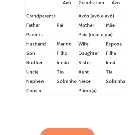
Avó
Grandfather
Avô
Grandparents
Avós (avó e avô)
Father
Pai
Mother
Mãe
Parents
Pais (mãe e pai)
Husband
Marido
Wife
Esposa
Son
Filho
Daughter
Filha
Brother
Irmão
Sister
Irmã
Uncle
Tio
Aunt
Tia
Nephew
Sobrinho
Niece
Sobrinha
Cousin
Primo(a)