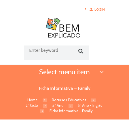
LOGIN
Select menu item
Ficha Informativa – Family
Home
Recursos Educativos
2º Ciclo
5º Ano
5º Ano - Inglês
Ficha Informativa – Family