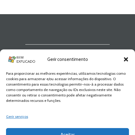
Newsletter Bem
Gerir consentimento
Explicado
Para proporcionar as melhores experiências, utilizamos tecnologias como
Fica a par de todas as novidades! Zero
cookies para armazenar e/ou acessar informações do dispositivo. O
Spam, apenas novidades e novos
consentimento para essas tecnologias permitir-nos-à a processar dados
conteúdos!
como comportamento de navegação ou IDs exclusivos neste site. Não
consentir ou retirar o consentimento pode afetar negativamente
determinados recursos e funções.
SUBSCREVER
Gerir serviços
Aceitar