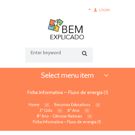
LOGIN
Select menu item
Ficha Informativa – Fluxo de energia (1)
Home
Recursos Educativos
3º Ciclo
8º Ano
8º Ano - Ciências Naturais
Ficha Informativa – Fluxo de energia (1)