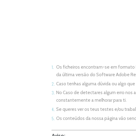
Os ficheiros encontram-se em formato 
da última versão do Software Adobe R
Caso tenhas alguma dúvida ou algo qu
No Caso de detectares algum erro nos 
constantemente a melhorar para ti.
Se queres ver os teus testes e/ou trab
Os conteúdos da nossa página vão sen
Aviso: