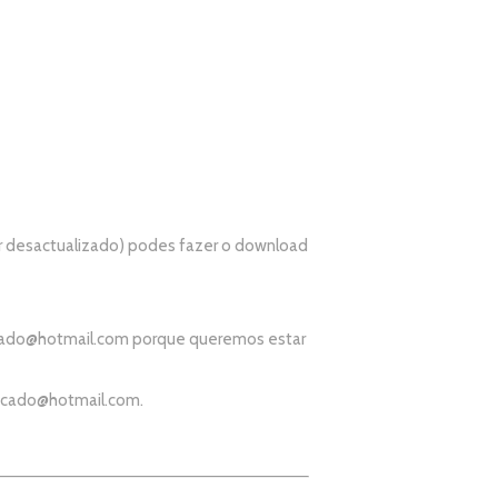
r desactualizado) podes fazer o download
ado@hotmail.com
porque queremos estar
icado@hotmail.com
.