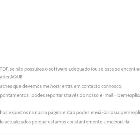
PDF, se não possuíres o software adequado (ou se este se encontra
eader
AQUI!
e aches que devemos melhorar entra em contacto connosco.
apontamentos, podes reportar através do nosso e-mail –
bemexplic
alhos expostos na nossa página então podes enviá-los para
bemexpl
do actualizados porque estamos constantemente a melhorá-la.