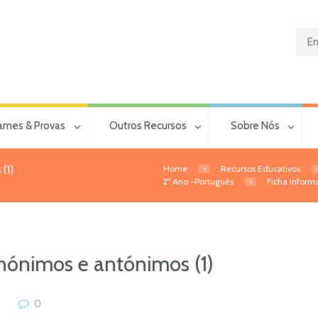
ames & Provas
Outros Recursos
Sobre Nós
Home
Recursos Educativos
(1)
2º Ano -Português
Ficha Informa
inónimos e antónimos (1)
0