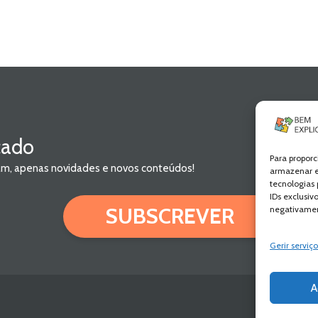
cado
Para proporc
pam, apenas novidades e novos conteúdos!
armazenar e
tecnologias
IDs exclusiv
SUBSCREVER
negativamen
Gerir serviço
A