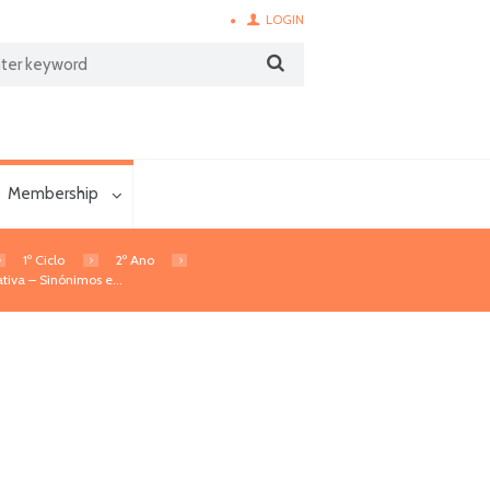
LOGIN
Membership
1º Ciclo
2º Ano
tiva – Sinónimos e...