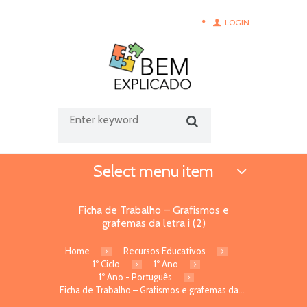
LOGIN
Select menu item
Ficha de Trabalho – Grafismos e
grafemas da letra i (2)
Home
Recursos Educativos
1º Ciclo
1º Ano
1º Ano - Português
Ficha de Trabalho – Grafismos e grafemas da...