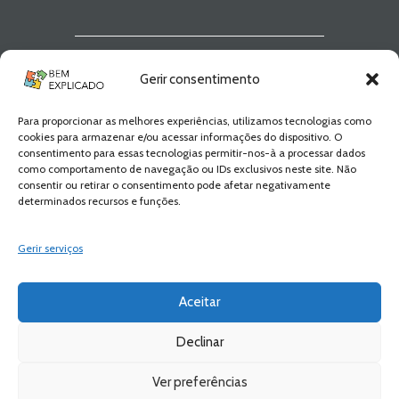
Newsletter Bem
Gerir consentimento
Explicado
Para proporcionar as melhores experiências, utilizamos tecnologias como
Fica a par de todas as novidades! Zero
cookies para armazenar e/ou acessar informações do dispositivo. O
Spam, apenas novidades e novos
consentimento para essas tecnologias permitir-nos-à a processar dados
conteúdos!
como comportamento de navegação ou IDs exclusivos neste site. Não
consentir ou retirar o consentimento pode afetar negativamente
determinados recursos e funções.
SUBSCREVER
Gerir serviços
Aceitar
Declinar
Ver preferências
Bem Explicado © 2026 All Rights Reserved