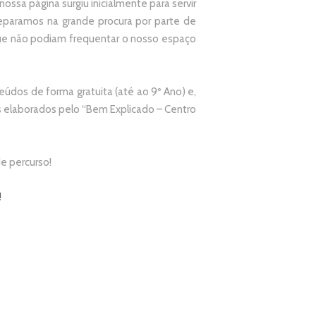
ssa página surgiu inicialmente para servir
paramos na grande procura por parte de
que não podiam frequentar o nosso espaço
údos de forma gratuita (até ao 9º Ano) e,
elaborados pelo “
Bem Explicado – Centro
e percurso!
!