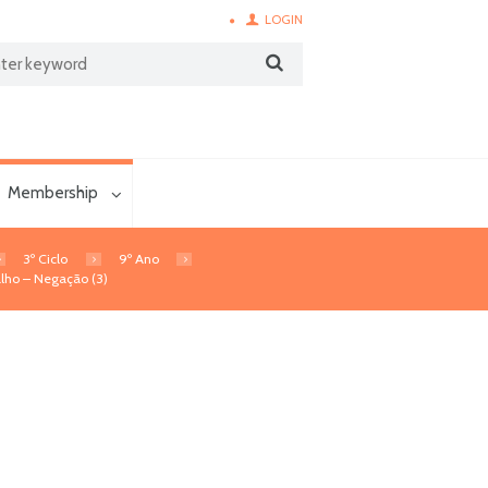
LOGIN
Membership
3º Ciclo
9º Ano
alho – Negação (3)