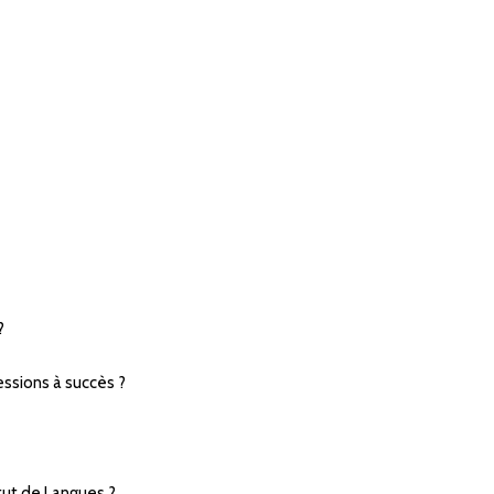
?
ssions à succès ?
itut de Langues ?