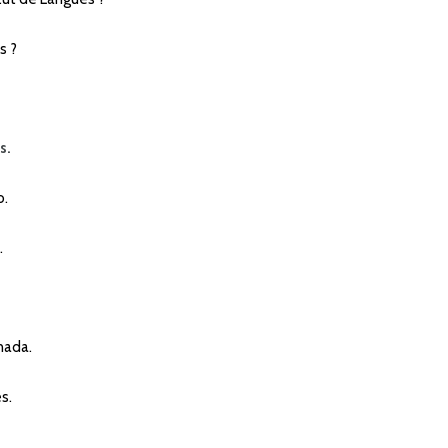
s ?
s.
o.
.
nada.
s.