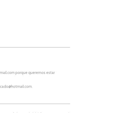
mail.com
porque queremos estar
icado@hotmail.com
.