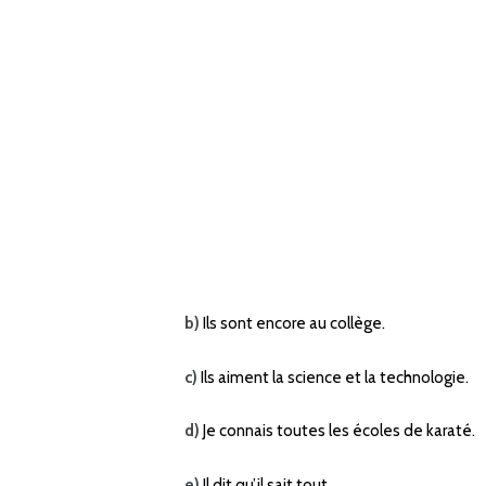
b)
Ils sont encore au collège.
c)
Ils aiment la science et la technologie.
d)
Je connais toutes les écoles de karaté.
e)
Il dit qu’il sait tout.