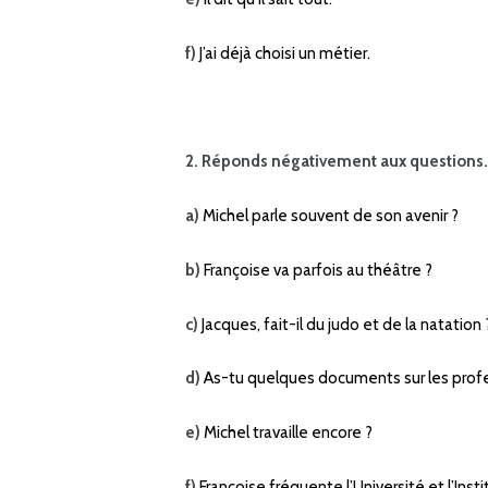
f)
J’ai déjà choisi un métier.
2. Réponds négativement aux questions.
a)
Michel parle souvent de son avenir ?
b)
Françoise va parfois au théâtre ?
c)
Jacques, fait-il du judo et de la natation 
d)
As-tu quelques documents sur les profe
e)
Michel travaille encore ?
f)
Françoise fréquente l’Université et l’Inst