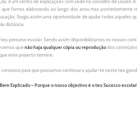
da. é um centro de explicações com sede no concelho de Loures. A no
 que fomos elaborando ao longo dos anos mas posteriormente re
ducação. Surgiu assim uma oportunidade de ajudar todos aqueles 
la distância.
 teu percurso escolar.
Sendo assim disponibilizamos os nossos conte
adecemos que
não
haja qualquer cópia ou reprodução
dos conteúdos 
 que este projecto termine.
connosco para que possamos continuar a ajudar-te neste teu grand
Bem Explicado – Porque o nosso objectivo é o teu Sucesso escolar