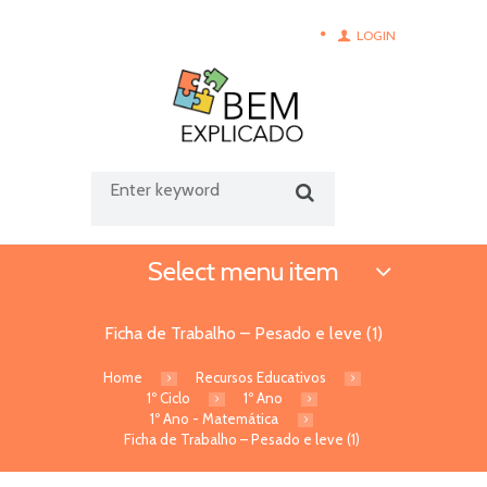
LOGIN
Select menu item
Ficha de Trabalho – Pesado e leve (1)
Home
Recursos Educativos
1º Ciclo
1º Ano
1º Ano - Matemática
Ficha de Trabalho – Pesado e leve (1)