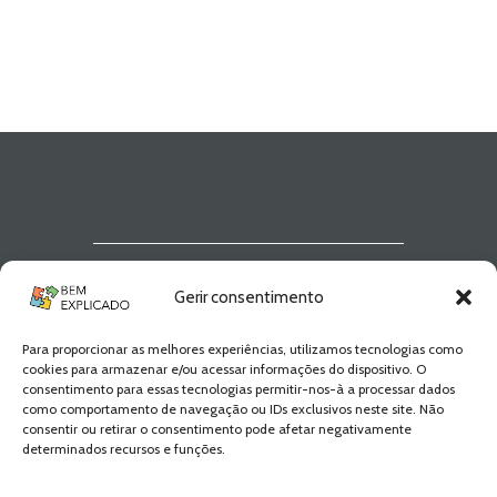
Newsletter Bem
Gerir consentimento
Explicado
Para proporcionar as melhores experiências, utilizamos tecnologias como
Fica a par de todas as novidades! Zero
cookies para armazenar e/ou acessar informações do dispositivo. O
Spam, apenas novidades e novos
consentimento para essas tecnologias permitir-nos-à a processar dados
conteúdos!
como comportamento de navegação ou IDs exclusivos neste site. Não
consentir ou retirar o consentimento pode afetar negativamente
determinados recursos e funções.
SUBSCREVER