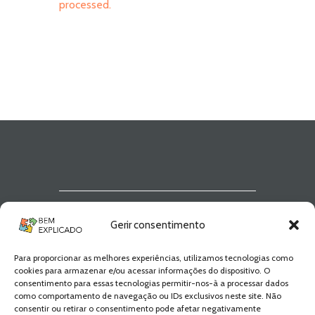
processed.
Newsletter Bem
Gerir consentimento
Explicado
Para proporcionar as melhores experiências, utilizamos tecnologias como
Fica a par de todas as novidades! Zero
cookies para armazenar e/ou acessar informações do dispositivo. O
Spam, apenas novidades e novos
consentimento para essas tecnologias permitir-nos-à a processar dados
conteúdos!
como comportamento de navegação ou IDs exclusivos neste site. Não
consentir ou retirar o consentimento pode afetar negativamente