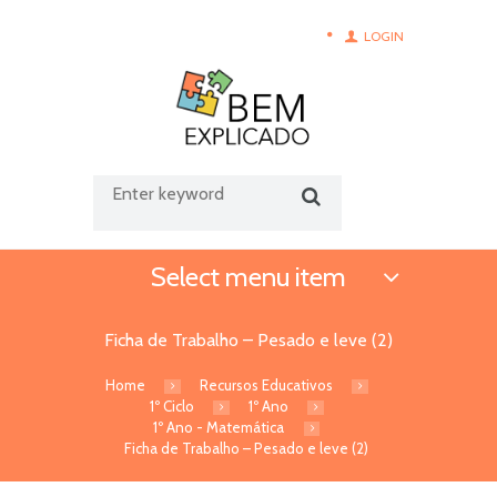
LOGIN
Select menu item
Ficha de Trabalho – Pesado e leve (2)
Home
Recursos Educativos
1º Ciclo
1º Ano
1º Ano - Matemática
Ficha de Trabalho – Pesado e leve (2)