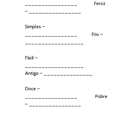
________________ Feroz
– ________________
Simples –
________________ Frio –
__________________
Fácil –
__________________
Antigo – _______________
Doce –
________________ Pobre
– ________________