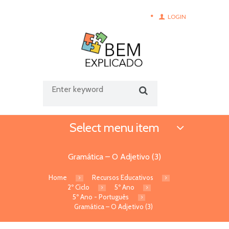
LOGIN
Select menu item
Gramática – O Adjetivo (3)
Home
Recursos Educativos
2º Ciclo
5º Ano
5º Ano - Português
Gramática – O Adjetivo (3)