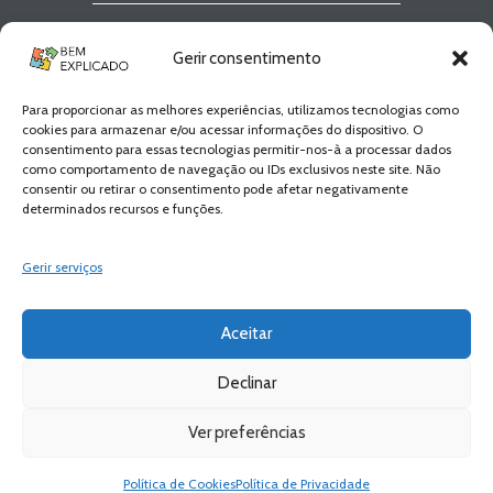
Newsletter Bem
Gerir consentimento
Explicado
Para proporcionar as melhores experiências, utilizamos tecnologias como
Fica a par de todas as novidades! Zero
cookies para armazenar e/ou acessar informações do dispositivo. O
Spam, apenas novidades e novos
consentimento para essas tecnologias permitir-nos-à a processar dados
conteúdos!
como comportamento de navegação ou IDs exclusivos neste site. Não
consentir ou retirar o consentimento pode afetar negativamente
determinados recursos e funções.
SUBSCREVER
Gerir serviços
Aceitar
Declinar
Ver preferências
Bem Explicado © 2026 All Rights Reserved
Política de Privacidade
Política de Cookies
Política de Privacidade