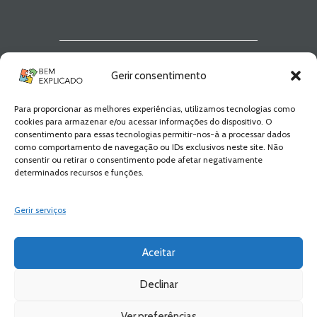
Newsletter Bem
Gerir consentimento
Explicado
Para proporcionar as melhores experiências, utilizamos tecnologias como
Fica a par de todas as novidades! Zero
cookies para armazenar e/ou acessar informações do dispositivo. O
Spam, apenas novidades e novos
consentimento para essas tecnologias permitir-nos-à a processar dados
conteúdos!
como comportamento de navegação ou IDs exclusivos neste site. Não
consentir ou retirar o consentimento pode afetar negativamente
determinados recursos e funções.
SUBSCREVER
Gerir serviços
Aceitar
Declinar
Ver preferências