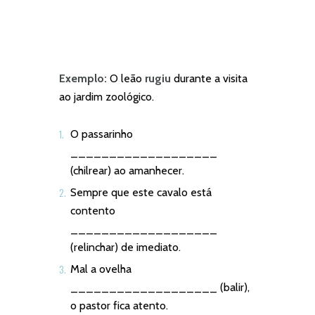
Exemplo:
O leão
rugiu
durante a visita
ao jardim zoológico.
O passarinho
___________________
(chilrear) ao amanhecer.
Sempre que este cavalo está
contento
___________________
(relinchar) de imediato.
Mal a ovelha
___________________ (balir),
o pastor fica atento.