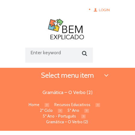
LOGIN
Select menu item
Gramática – O Verbo (2)
Home
Recursos Educativos
2º Ciclo
5º Ano
5º Ano - Português
Gramática – O Verbo (2)