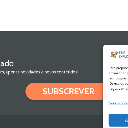
cado
Para proporc
pam, apenas novidades e novos conteúdos!
armazenar e
tecnologias
IDs exclusiv
SUBSCREVER
negativamen
Gerir serviço
A