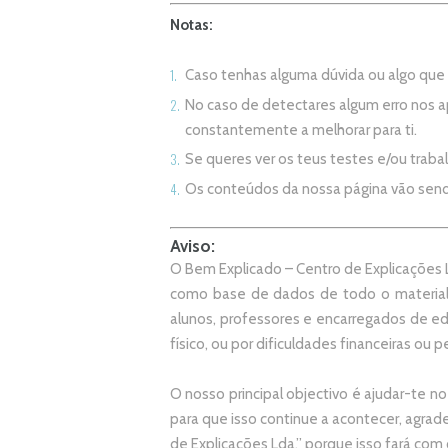
Notas:
Caso tenhas alguma dúvida ou algo qu
No caso de detectares algum erro nos 
constantemente a melhorar para ti.
Se queres ver os teus testes e/ou trab
Os conteúdos da nossa página vão sen
Aviso:
O Bem Explicado – Centro de Explicações L
como base de dados de todo o material
alunos, professores e encarregados de e
físico, ou por dificuldades financeiras ou pe
O nosso principal objectivo é ajudar-te no
p
ara que isso continue a acontecer, agr
de Explicações Lda.
” porque isso fará com