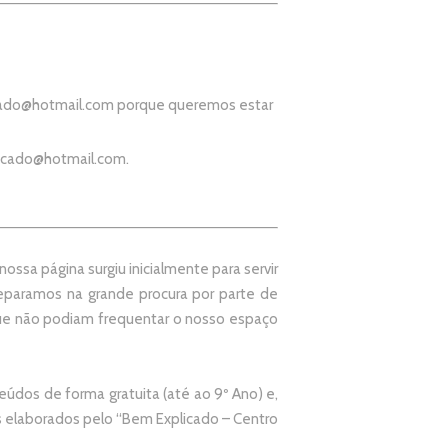
ado@hotmail.com
porque queremos estar
icado@hotmail.com
.
ssa página surgiu inicialmente para servir
paramos na grande procura por parte de
que não podiam frequentar o nosso espaço
údos de forma gratuita (até ao 9º Ano) e,
elaborados pelo “
Bem Explicado – Centro