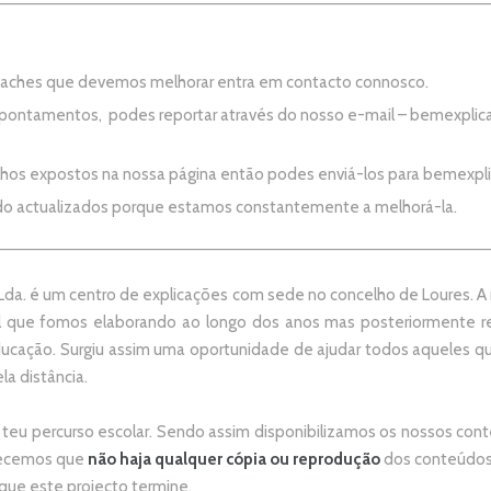
e aches que devemos melhorar entra em contacto connosco.
apontamentos, podes reportar através do nosso e-mail –
bemexplic
alhos expostos na nossa página então podes enviá-los para
bemexpl
do actualizados porque estamos constantemente a melhorá-la.
da. é um centro de explicações com sede no concelho de Loures. A no
 que fomos elaborando ao longo dos anos mas posteriormente re
ducação. Surgiu assim uma oportunidade de ajudar todos aqueles 
la distância.
 teu percurso escolar.
Sendo assim disponibilizamos os nossos conte
adecemos que
não
haja qualquer cópia ou reprodução
dos conteúdos 
 que este projecto termine.