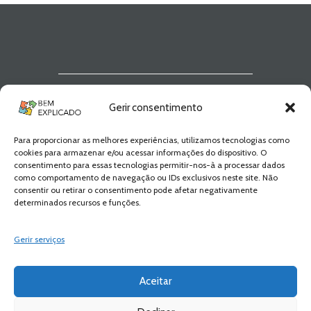
Newsletter Bem
Gerir consentimento
Explicado
Para proporcionar as melhores experiências, utilizamos tecnologias como
Fica a par de todas as novidades! Zero
cookies para armazenar e/ou acessar informações do dispositivo. O
Spam, apenas novidades e novos
consentimento para essas tecnologias permitir-nos-à a processar dados
conteúdos!
como comportamento de navegação ou IDs exclusivos neste site. Não
consentir ou retirar o consentimento pode afetar negativamente
determinados recursos e funções.
SUBSCREVER
Gerir serviços
Aceitar