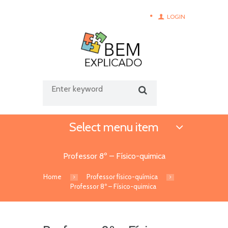
LOGIN
Select menu item
Professor 8º – Físico-quimica
Home
Professor físico-química
Professor 8º – Físico-quimica