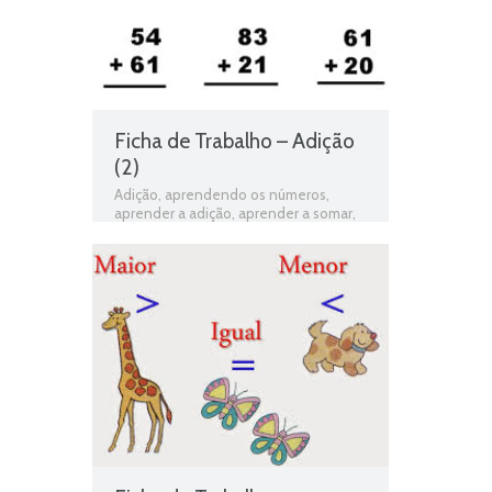
Ficha de Trabalho – Adição
(2)
Adição
,
aprendendo os números
,
aprender a adição
,
aprender a somar
,
Aprender a subtrair
,
Aprender os
números
,
atividades de matemática
,
atividades de matematica 1 ano
,
atividades de matematica ensino
,
atividades matematica 1 ano ensino
fundamental imprimir
,
atividades
matematica educação infantil
,
contas
de mais
,
conteúdos 1o ano ensino
fundamental
,
conteúdos escolares
,
conteúdos programáticos
,
educação
básica
,
ensino básico 1o ciclo
,
estudo
da matematica no ensino
fundamental
,
exercícios online
,
Ficha
de avaliação
,
ficha de matemática
,