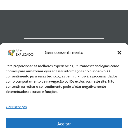
matematica ensino
,
atividades
matematica 1 ano ensino fundamental
imprimir
,
atividades matematica
educação infantil
,
conteúdos 1o ano
ensino fundamental
,
conteúdos
escolares
,
conteúdos programáticos
,
educação básica
,
ensino básico 1o
ciclo
,
estudo da matematica no ensino
fundamental
,
exercícios online
,
Ficha
Newsletter Bem
de avaliação
,
ficha de matemática
,
Ficha de Trabalho
,
Ficha de Trabalho 1º
Gerir consentimento
Explicado
Ano Matemática
,
Fichas de
matemática
,
fichas online
,
fichas para
estudar
,
Matemática programa
,
Para proporcionar as melhores experiências, utilizamos tecnologias como
Fica a par de todas as novidades! Zero
matéria de matemática 1º ano
,
Número
cookies para armazenar e/ou acessar informações do dispositivo. O
Spam, apenas novidades e novos
1
,
o ensino de matemática no ensino
consentimento para essas tecnologias permitir-nos-à a processar dados
fundamental
,
Problemas
,
programa de
conteúdos!
como comportamento de navegação ou IDs exclusivos neste site. Não
matemática 1º ano
,
Teste
,
Teste de
consentir ou retirar o consentimento pode afetar negativamente
Avaliação
,
Teste de Matemática
,
determinados recursos e funções.
Testes de Matemática
SUBSCREVER
Gerir serviços
Aceitar