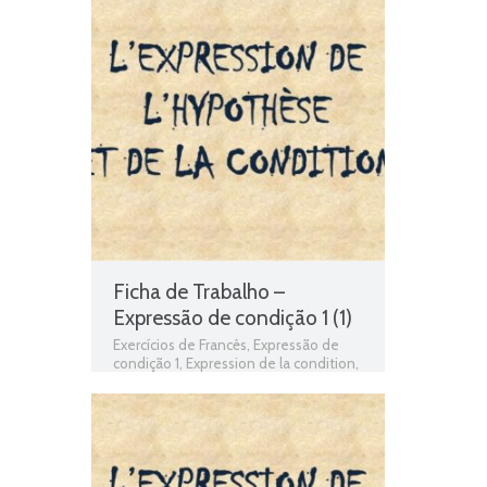
Ficha de Trabalho –
Expressão de condição 1 (1)
Exercícios de Francês
,
Expressão de
condição 1
,
Expression de la condition
,
Ficha de Trabalho
,
ficha de trabalho
Francês
,
Fichas de Trabalho de Francês
,
Fichas informativas
,
fichas para
estudar
,
Francês
,
Francês 9º Ano
,
gramática
,
Gramática Francês
,
L'expression de la condition – 1
,
si...
,