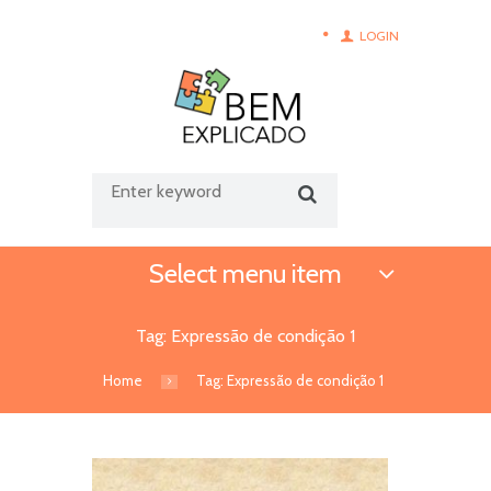
LOGIN
Select menu item
Tag: Expressão de condição 1
Home
Tag: Expressão de condição 1