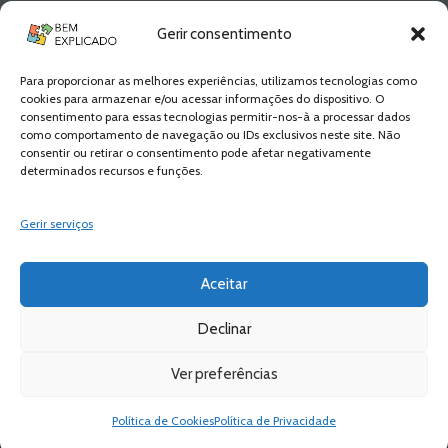
Newsletter Bem
Gerir consentimento
Explicado
Para proporcionar as melhores experiências, utilizamos tecnologias como
Fica a par de todas as novidades! Zero
cookies para armazenar e/ou acessar informações do dispositivo. O
Spam, apenas novidades e novos
consentimento para essas tecnologias permitir-nos-à a processar dados
conteúdos!
como comportamento de navegação ou IDs exclusivos neste site. Não
consentir ou retirar o consentimento pode afetar negativamente
determinados recursos e funções.
SUBSCREVER
Gerir serviços
Aceitar
Declinar
Ver preferências
Bem Explicado © 2026 All Rights Reserved
Política de Privacidade
Política de Cookies
Política de Privacidade