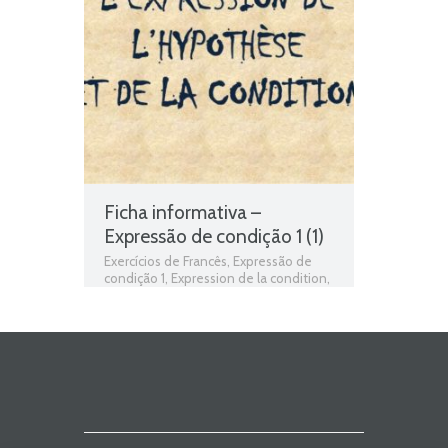
Teste de Avaliação
Ficha informativa –
Expressão de condição 1 (1)
Exercícios de Francês
,
Expressão de
condição 1
,
Expression de la condition
,
Ficha de Trabalho
,
ficha de trabalho
Francês
,
Fichas de Trabalho de Francês
,
Fichas informativas
,
fichas para
estudar
,
Francês
,
Francês 9º Ano
,
gramática
,
Gramática Francês
,
L'expression de la condition – 1
,
si...
,
Teste de Avaliação