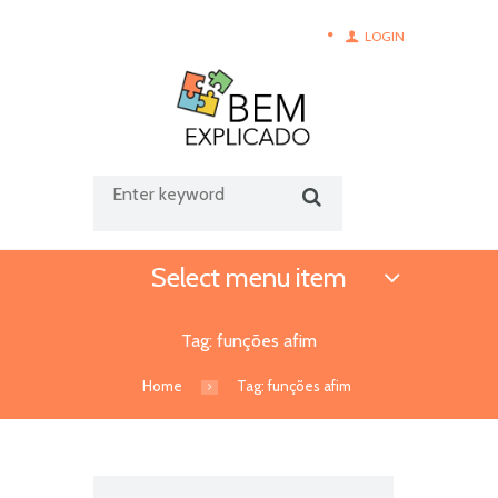
LOGIN
Select menu item
Tag: funções afim
Home
Tag: funções afim