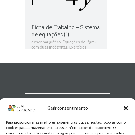
Ficha de Trabalho – Sistema
de equações (1)
desenhar gráfico
,
Equações de 1ºgrau
com duas incógnitas
,
Exercícios
matemática
,
Fichas de Trabalho
,
Fichas
de trabalho Matemática
,
funções afim
,
gráfico de Sistema de equações
,
Gráficos de funções afim
,
Matemática
,
representação de função afim
,
resolução de Sistema de equações
,
Sistema de equações
,
Soluções
Newsletter Bem
Gerir consentimento
Explicado
Para proporcionar as melhores experiências, utilizamos tecnologias como
Fica a par de todas as novidades! Zero
cookies para armazenar e/ou acessar informações do dispositivo. O
Spam, apenas novidades e novos
consentimento para essas tecnologias permitir-nos-à a processar dados