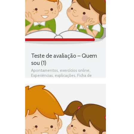
Quem sou
,
Teste de Avaliação
,
teste
de estudo do meio
,
testes de estudo
do meio
,
Unidade 1 - Quem sou
Teste de avaliação – Quem
sou (1)
Apontamentos
,
exercícios online
,
Experiências
,
explicações
,
Ficha de
avaliação
,
ficha de estudo do meio
,
Ficha de Trabalho
,
Ficha de Trabalho 1º
Ano Estudo do Meio
,
Fichas de estudo
do meio
,
fichas online
,
fichas para
estudar
,
fichas para imprimir
,
Gostos e
preferências
,
Identificação
,
matéria de
estudo do meio 1º ano
,
O Corpo
,
programa de estudo do meio 1º ano
,
Quem sou
,
Teste de Avaliação
,
teste
de estudo do meio
,
testes de estudo
do meio
,
Unidade 1 - Quem sou