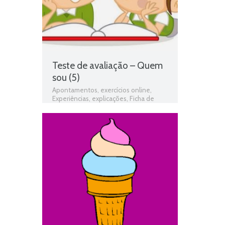
Teste de avaliação – Quem
sou (5)
Apontamentos
,
exercícios online
,
Experiências
,
explicações
,
Ficha de
avaliação
,
ficha de estudo do meio
,
Ficha de Trabalho
,
Ficha de Trabalho 1º
Ano Estudo do Meio
,
Fichas de estudo
do meio
,
fichas online
,
fichas para
estudar
,
fichas para imprimir
,
Gostos e
preferências
,
Identificação
,
matéria de
estudo do meio 1º ano
,
O Corpo
,
programa de estudo do meio 1º ano
,
Quem sou
,
Teste de Avaliação
,
teste
de estudo do meio
,
testes de estudo
do meio
,
Unidade 1 - Quem sou