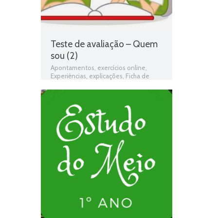
Teste de avaliação – Quem
sou (2)
Apontamentos
,
exercícios online
,
Experiências
,
explicações
,
Ficha de
avaliação
,
ficha de estudo do meio
,
Ficha de Trabalho
,
Ficha de Trabalho 1º
Ano Estudo do Meio
,
Fichas de estudo
do meio
,
fichas online
,
fichas para
estudar
,
fichas para imprimir
,
Gostos e
preferências
,
Identificação
,
matéria de
estudo do meio 1º ano
,
O Corpo
,
programa de estudo do meio 1º ano
,
Quem sou
,
Teste de Avaliação
,
teste
de estudo do meio
,
testes de estudo
do meio
,
Unidade 1 - Quem sou