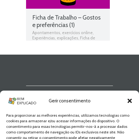
Ficha de Trabalho – Gostos
e preferências (1)
Apontamentos
,
exercícios online
,
Experiências
,
explicações
,
Ficha de
avaliação
,
ficha de estudo do meio
,
Ficha de Trabalho
,
Ficha de Trabalho 1º
Ano Estudo do Meio
,
Fichas de estudo
do meio
,
fichas online
,
fichas para
estudar
,
fichas para imprimir
,
Gostos e
preferências
,
matéria de estudo do
meio 1º ano
,
programa de estudo do
meio 1º ano
,
Teste de Avaliação
,
teste
de estudo do meio
,
testes de estudo
do meio
Newsletter Bem
Gerir consentimento
Explicado
Para proporcionar as melhores experiências, utilizamos tecnologias como
Fica a par de todas as novidades! Zero
cookies para armazenar e/ou acessar informações do dispositivo. O
Spam, apenas novidades e novos
consentimento para essas tecnologias permitir-nos-à a processar dados
conteúdos!
como comportamento de navegação ou IDs exclusivos neste site. Não
consentir ou retirar o consentimento pode afetar negativamente