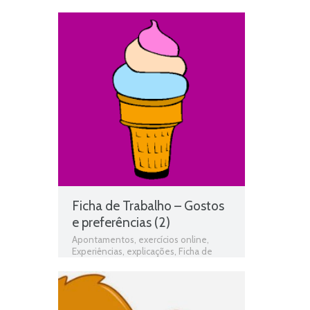
avaliação
,
ficha de estudo do meio
,
Ficha de Trabalho
,
Ficha de Trabalho 1º
Ano Estudo do Meio
,
Fichas de estudo
do meio
,
fichas online
,
fichas para
estudar
,
fichas para imprimir
,
Gostos e
preferências
,
Identificação
,
matéria de
estudo do meio 1º ano
,
O Corpo
,
programa de estudo do meio 1º ano
,
Quem sou
,
Teste de Avaliação
,
teste
de estudo do meio
,
testes de estudo
do meio
,
Unidade 1 - Quem sou
Ficha de Trabalho – Gostos
e preferências (2)
Apontamentos
,
exercícios online
,
Experiências
,
explicações
,
Ficha de
avaliação
,
ficha de estudo do meio
,
Ficha de Trabalho
,
Ficha de Trabalho 1º
Ano Estudo do Meio
,
Fichas de estudo
do meio
,
fichas online
,
fichas para
estudar
,
fichas para imprimir
,
Gostos e