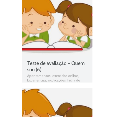
preferências
,
matéria de estudo do
meio 1º ano
,
programa de estudo do
meio 1º ano
,
Teste de Avaliação
,
teste
de estudo do meio
,
testes de estudo
do meio
Teste de avaliação – Quem
sou (6)
Apontamentos
,
exercícios online
,
Experiências
,
explicações
,
Ficha de
avaliação
,
ficha de estudo do meio
,
Ficha de Trabalho
,
Ficha de Trabalho 1º
Ano Estudo do Meio
,
Fichas de estudo
do meio
,
fichas online
,
fichas para
estudar
,
fichas para imprimir
,
Gostos e
preferências
,
Identificação
,
matéria de
estudo do meio 1º ano
,
O Corpo
,
programa de estudo do meio 1º ano
,