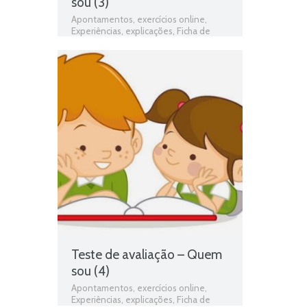
sou (3)
Apontamentos
,
exercícios online
,
Experiências
,
explicações
,
Ficha de
avaliação
,
ficha de estudo do meio
,
Ficha de Trabalho
,
Ficha de Trabalho 1º
Ano Estudo do Meio
,
Fichas de estudo
do meio
,
fichas online
,
fichas para
estudar
,
fichas para imprimir
,
Gostos e
preferências
,
Identificação
,
matéria de
estudo do meio 1º ano
,
O Corpo
,
programa de estudo do meio 1º ano
,
Quem sou
,
Teste de Avaliação
,
teste
de estudo do meio
,
testes de estudo
do meio
,
Unidade 1 - Quem sou
Teste de avaliação – Quem
sou (4)
Apontamentos
,
exercícios online
,
Experiências
,
explicações
,
Ficha de