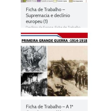
Ficha de Trabalho –
Supremacia e declínio
europeu (1)
Declínio da Europa
,
Ficha de Trabalho
,
Fichas de Trabalho de História
,
Fichas
informativas
,
Hegemonia e declínio da
Europa
,
História
,
História 9º Ano
,
Jogo
de história
,
Supremacia e declínio
europeu
,
Teste de Avaliação
Ficha de Trabalho – A 1ª