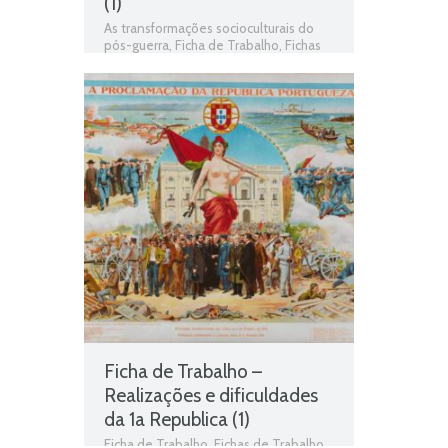
(1)
As transformações socioculturais do
pós-guerra
,
Ficha de Trabalho
,
Fichas
de Trabalho de História
,
Fichas
informativas
,
História
,
História 9º Ano
,
Jogo de história
,
Revolução soviética
,
Teste de Avaliação
Ficha de Trabalho –
Realizações e dificuldades
da 1a Republica (1)
Ficha de Trabalho
,
Fichas de Trabalho