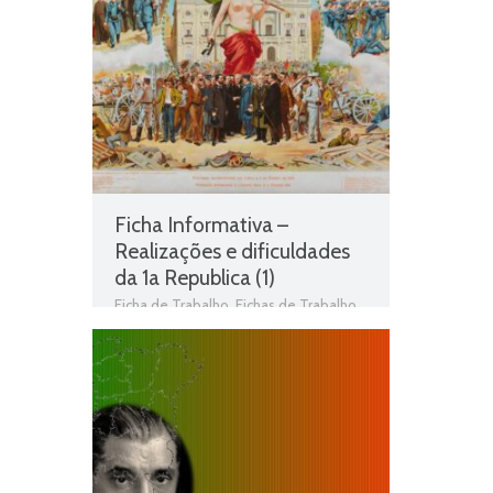
Trabalho
,
Fichas de Trabalho de
História
,
Fichas informativas
,
História
,
História 9º Ano
,
Loucos anos 20
,
nas
artes e na literatura
,
Sociedade e
Cultura num mundo em mudança
,
Teste de Avaliação
,
Transformações
na sociedade e na cultura
,
Transformações nas ciências
Ficha Informativa –
Realizações e dificuldades
da 1a Republica (1)
Ficha de Trabalho
,
Fichas de Trabalho
de História
,
Fichas informativas
,
História
,
História 9º Ano
,
Jogo de
história
,
Primeira república portuguesa
,
Realizações e dificuldades da 1a
Republica
,
Teste de Avaliação