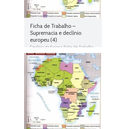
Ficha de Trabalho –
Supremacia e declínio
europeu (4)
Declínio da Europa
,
Ficha de Trabalho
,
Fichas de Trabalho de História
,
Fichas
informativas
,
Hegemonia e declínio da
Europa
,
História
,
História 9º Ano
,
Jogo
de história
,
Supremacia e declínio
europeu
,
Teste de Avaliação