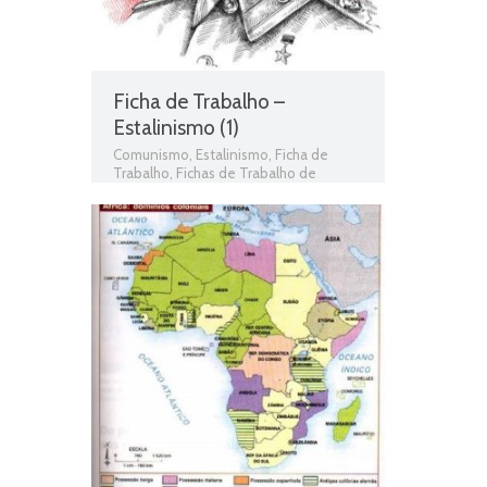
Ficha de Trabalho –
Estalinismo (1)
Comunismo
,
Estalinismo
,
Ficha de
Trabalho
,
Fichas de Trabalho de
História
,
Fichas informativas
,
História
,
História 9º Ano
,
Jogo de história
,
Regime totalitário Estalinista na URSS
,
Teste de Avaliação