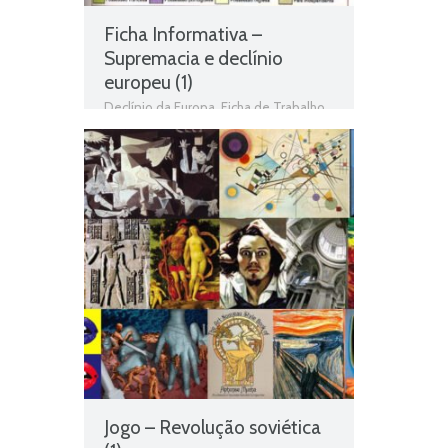
Ficha Informativa –
Supremacia e declínio
europeu (1)
Declínio da Europa
,
Ficha de Trabalho
,
Fichas de Trabalho de História
,
Fichas
informativas
,
Hegemonia e declínio da
Europa
,
História
,
História 9º Ano
,
Jogo
de história
,
Supremacia e declínio
europeu
,
Teste de Avaliação
Jogo – Revolução soviética