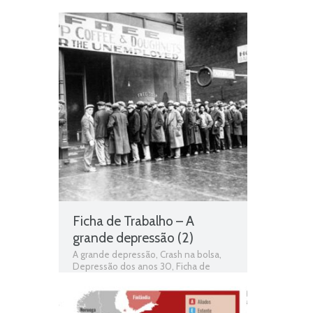
de História
,
Fichas informativas
,
História
,
História 9º Ano
,
Jogo de
história
,
Primeira república portuguesa
,
Realizações e dificuldades da 1a
Republica
,
Teste de Avaliação
Ficha de Trabalho – A
grande depressão (2)
A grande depressão
,
Crash na bolsa
,
Depressão dos anos 30
,
Ficha de
Trabalho
,
Fichas de Trabalho de
História
,
Fichas informativas
,
grande
depressão dos anos 30 e seus