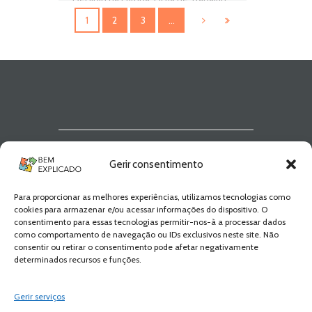
Fichas de Trabalho de História
,
Fichas
1
2
3
…
informativas
,
Hegemonia e declínio da
Europa
,
História
,
História 9º Ano
,
Jogo
de história
,
Supremacia e declínio
europeu
,
Teste de Avaliação
Newsletter Bem
Gerir consentimento
Explicado
Para proporcionar as melhores experiências, utilizamos tecnologias como
Fica a par de todas as novidades! Zero
cookies para armazenar e/ou acessar informações do dispositivo. O
Spam, apenas novidades e novos
consentimento para essas tecnologias permitir-nos-à a processar dados
conteúdos!
como comportamento de navegação ou IDs exclusivos neste site. Não
consentir ou retirar o consentimento pode afetar negativamente
determinados recursos e funções.
SUBSCREVER
Gerir serviços