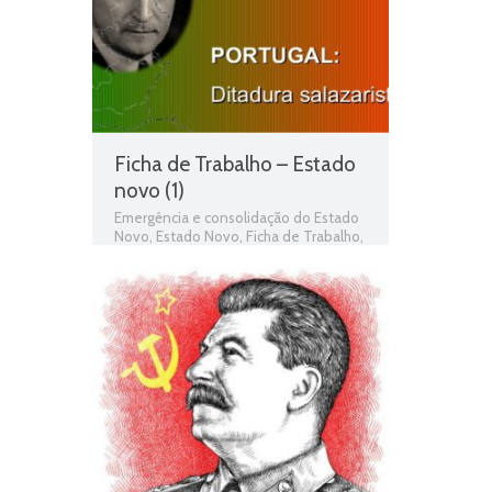
Ficha de Trabalho – Estado
novo (1)
Emergência e consolidação do Estado
Novo
,
Estado Novo
,
Ficha de Trabalho
,
Fichas de Trabalho de História
,
Fichas
informativas
,
História
,
História 9º Ano
,
Jogo de história
,
Salazarismo
,
Teste de
Avaliação