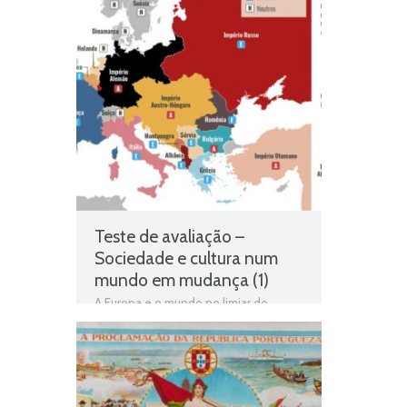
impactos
,
História
,
História 9º Ano
,
Jogo de história
,
Teste de Avaliação
Teste de avaliação –
Sociedade e cultura num
mundo em mudança (1)
A Europa e o mundo no limiar do
século XX
,
A Revolução soviética
,
As
transformações do após-guerra
,
As
transformações económicas do pós-
guerra
,
As transformações geopolíticas
do pós-guerra
,
As transformações
socioculturais do pós-guerra
,
Ficha de