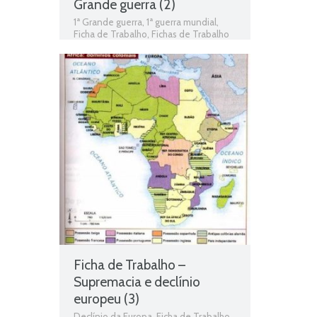
Grande guerra (2)
1ª Grande guerra
,
1ª guerra mundial
,
Ficha de Trabalho
,
Fichas de Trabalho
de História
,
Fichas informativas
,
História
,
História 9º Ano
,
IGM
,
Jogo de
história
,
Primeira Guerra Mundial
,
Teste de Avaliação
Ficha de Trabalho –
Supremacia e declínio
europeu (3)
Declínio da Europa
,
Ficha de Trabalho
,