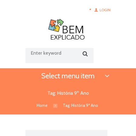
LOGIN
Select menu item
Tag: História 9º Ano
Home
Tag: História 9º Ano