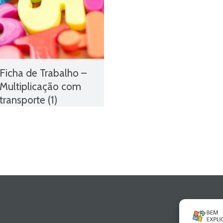
Ficha de Trabalho –
Multiplicação com
transporte (1)
Aprender a multiplicar
,
Contas de multiplicação
,
conteúdos escolares
,
conteúdos programáticos
,
estudo autónomo
,
exercícios online
,
Ficha de
avaliação
,
ficha de
matemática
,
Ficha de
Trabalho
,
Ficha de Trabalho
2º Ano Matemática
,
Ficha
Informativa 2º Ano
Matemática
,
Fichas de