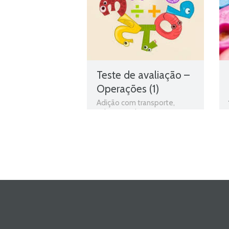
Teste de avaliação –
Operações (1)
Adição com transporte
,
Adição e subtração
,
conteúdos escolares
,
conteúdos programáticos
,
Divisão
,
Dobro
,
Dobro e
metade
,
estudo autónomo
,
exercícios online
,
Ficha de
avaliação
,
ficha de
matemática
,
Ficha de
Trabalho
,
Ficha de Trabalho
2º Ano Matemática
,
Ficha
Informativa 2º Ano
Matemática
,
Fichas de
matemática
,
Fichas de