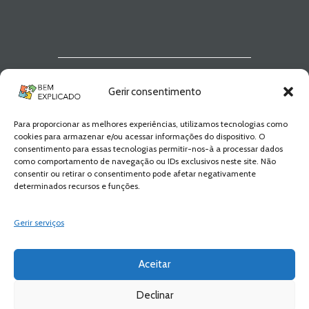
Monómios e polinómios
,
monómios
semelhantes
,
multiplicação de
monómios
,
multiplicação de
polinómio
,
Operações com
polinómios
,
Parte literal
,
Polinómios
,
soma de monómios
,
soma de
polinómio
,
subtração de monómios
,
Newsletter Bem
subtração de polinómio
Gerir consentimento
Explicado
Para proporcionar as melhores experiências, utilizamos tecnologias como
Fica a par de todas as novidades! Zero
cookies para armazenar e/ou acessar informações do dispositivo. O
Spam, apenas novidades e novos
consentimento para essas tecnologias permitir-nos-à a processar dados
conteúdos!
como comportamento de navegação ou IDs exclusivos neste site. Não
consentir ou retirar o consentimento pode afetar negativamente
determinados recursos e funções.
SUBSCREVER
Gerir serviços
Aceitar
Declinar