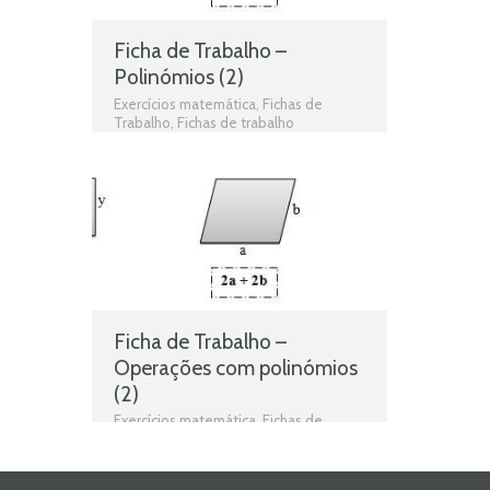
Ficha de Trabalho –
Polinómios (2)
Exercícios matemática
,
Fichas de
Trabalho
,
Fichas de trabalho
Matemática
,
Grau do monómio
,
Grau
do polinómio
,
Matemática
,
Monómios
,
Monómios e polinómios
,
monómios
semelhantes
,
multiplicação de
monómios
,
multiplicação de
polinómio
,
Parte literal
,
Polinómios
,
soma de monómios
,
soma de
polinómio
,
subtração de monómios
,
subtração de polinómio
Ficha de Trabalho –
Operações com polinómios
(2)
Exercícios matemática
,
Fichas de
Trabalho
,
Fichas de trabalho
Matemática
,
Grau do monómio
,
Grau
do polinómio
,
Matemática
,
Monómios
,