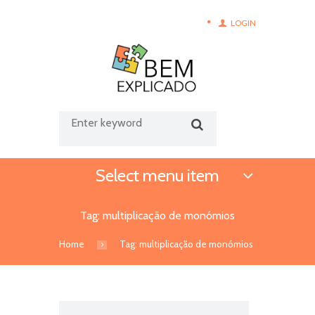
LOGIN
Select menu item
Tag: multiplicação de monómios
Home
Tag: multiplicação de monómios