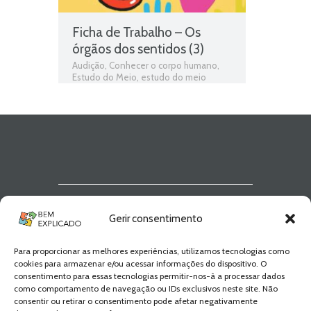
Ficha de Trabalho – Os
órgãos dos sentidos (3)
Audição
,
Conhecer o corpo humano
,
Estudo do Meio
,
estudo do meio
programa
,
exercícios online
,
Ficha de
avaliação
,
ficha de estudo do meio
,
Ficha de Trabalho
,
Ficha de Trabalho 2º
Ano Estudo do Meio
,
Fichas de estudo
do meio
,
fichas online
,
fichas para
estudar
,
Jogo 2º Ano Estudo do Meio
,
matéria de estudo do meio 2º ano
,
Olfacto
,
Olfato
,
Órgãos dos sentidos
,
Paladar
,
programa de estudo do meio
2º ano
,
Tacto
,
Tato
,
Teste de
Newsletter Bem
Avaliação
,
teste de estudo do meio
,
Gerir consentimento
Teste Diagnóstico 2º Ano Estudo do
Explicado
Meio
,
testes de estudo do meio
,
Visão
Para proporcionar as melhores experiências, utilizamos tecnologias como
Fica a par de todas as novidades! Zero
cookies para armazenar e/ou acessar informações do dispositivo. O
Spam, apenas novidades e novos
consentimento para essas tecnologias permitir-nos-à a processar dados
conteúdos!
como comportamento de navegação ou IDs exclusivos neste site. Não
consentir ou retirar o consentimento pode afetar negativamente