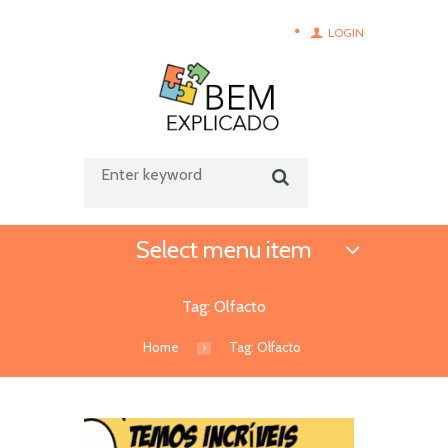
LOGIN
Select menu item
Tag: Olfacto
Home
Tag: Olfacto