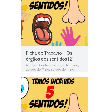
matéria de estudo do meio 2º ano
,
Olfacto
,
Olfato
,
Órgãos dos sentidos
,
Paladar
,
programa de estudo do meio
2º ano
,
Tacto
,
Tato
,
Teste de
Avaliação
,
teste de estudo do meio
,
Teste Diagnóstico 2º Ano Estudo do
Meio
,
testes de estudo do meio
,
Visão
Ficha de Trabalho – Os
órgãos dos sentidos (2)
Audição
,
Conhecer o corpo humano
,
Estudo do Meio
,
estudo do meio
programa
,
exercícios online
,
Ficha de
avaliação
,
ficha de estudo do meio
,
Ficha de Trabalho
,
Ficha de Trabalho 2º
Ano Estudo do Meio
,
Fichas de estudo
do meio
,
fichas online
,
fichas para
estudar
,
Jogo 2º Ano Estudo do Meio
,
matéria de estudo do meio 2º ano
,
Olfacto
,
Olfato
,
Órgãos dos sentidos
,
Paladar
,
programa de estudo do meio