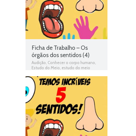
2º ano
,
Tacto
,
Tato
,
Teste de
Avaliação
,
teste de estudo do meio
,
Teste Diagnóstico 2º Ano Estudo do
Meio
,
testes de estudo do meio
,
Visão
Ficha de Trabalho – Os
órgãos dos sentidos (4)
Audição
,
Conhecer o corpo humano
,
Estudo do Meio
,
estudo do meio
programa
,
exercícios online
,
Ficha de
avaliação
,
ficha de estudo do meio
,
Ficha de Trabalho
,
Ficha de Trabalho 2º
Ano Estudo do Meio
,
Fichas de estudo
do meio
,
fichas online
,
fichas para
estudar
,
Jogo 2º Ano Estudo do Meio
,
matéria de estudo do meio 2º ano
,
Olfacto
,
Olfato
,
Órgãos dos sentidos
,
Paladar
,
programa de estudo do meio
2º ano
,
Tacto
,
Tato
,
Teste de
Avaliação
,
teste de estudo do meio
,
Teste Diagnóstico 2º Ano Estudo do
Meio
,
testes de estudo do meio
,
Visão