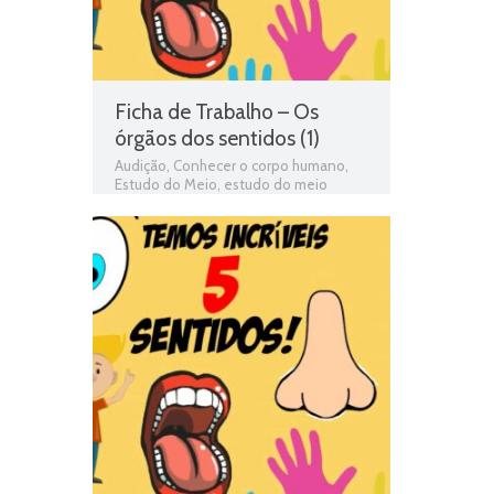
Ficha de Trabalho – Os
órgãos dos sentidos (1)
Audição
,
Conhecer o corpo humano
,
Estudo do Meio
,
estudo do meio
programa
,
exercícios online
,
Ficha de
avaliação
,
ficha de estudo do meio
,
Ficha de Trabalho
,
Ficha de Trabalho 2º
Ano Estudo do Meio
,
Fichas de estudo
do meio
,
fichas online
,
fichas para
estudar
,
Jogo 2º Ano Estudo do Meio
,
matéria de estudo do meio 2º ano
,
Olfacto
,
Olfato
,
Órgãos dos sentidos
,
Paladar
,
programa de estudo do meio
2º ano
,
Tacto
,
Tato
,
Teste de
Avaliação
,
teste de estudo do meio
,
Teste Diagnóstico 2º Ano Estudo do
Meio
,
testes de estudo do meio
,
Visão