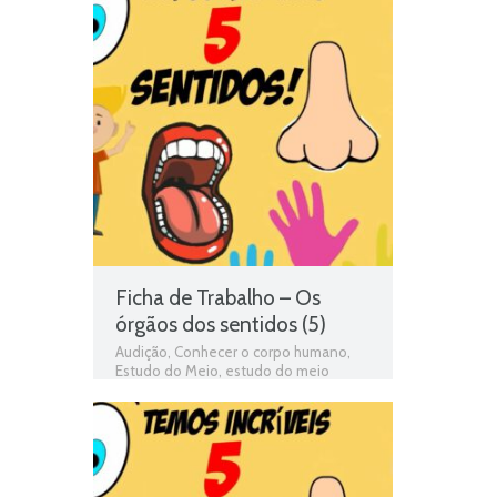
Ficha de Trabalho – Os
órgãos dos sentidos (5)
Audição
,
Conhecer o corpo humano
,
Estudo do Meio
,
estudo do meio
programa
,
exercícios online
,
Ficha de
avaliação
,
ficha de estudo do meio
,
Ficha de Trabalho
,
Ficha de Trabalho 2º
Ano Estudo do Meio
,
Fichas de estudo
do meio
,
fichas online
,
fichas para
estudar
,
Jogo 2º Ano Estudo do Meio
,