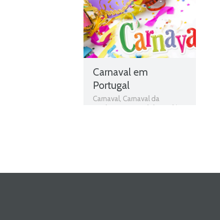
Carnaval em
Portugal
Carnaval
,
Carnaval da
Madeira
,
Carnaval de Loulé
,
Carnaval de Ovar
,
Carnaval
de Torres Vedras
,
Carnaval
em Portugal
,
Carnaval
Podence
,
Festejar o Carnaval
,
Onde ir no Carnaval