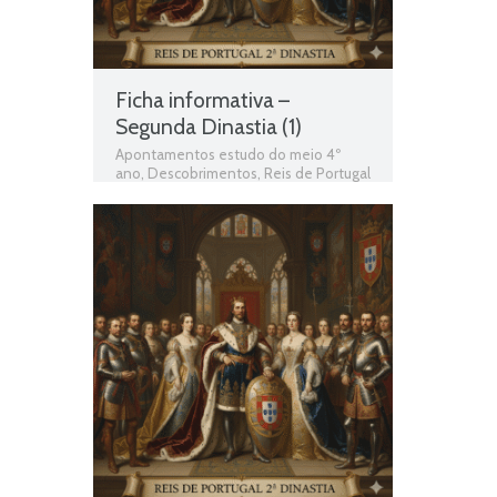
Ficha informativa –
Segunda Dinastia (1)
Apontamentos estudo do meio 4º
ano
,
Descobrimentos
,
Reis de Portugal
da segunda dinastia
,
Segunda Dinastia