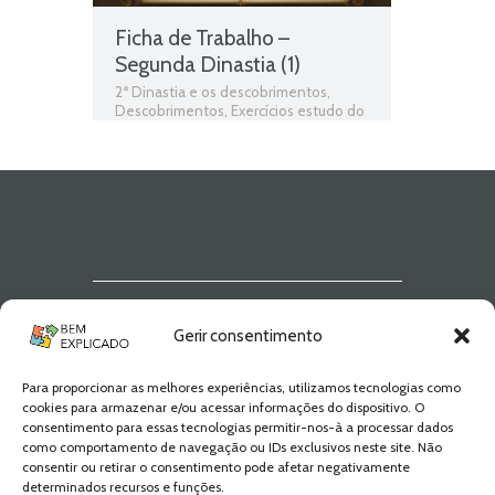
Ficha de Trabalho –
Segunda Dinastia (1)
2ª Dinastia e os descobrimentos
,
Descobrimentos
,
Exercícios estudo do
meio 4º ano
,
Ficha de Trabalho
,
Segunda Dinastia
Newsletter Bem
Gerir consentimento
Explicado
Para proporcionar as melhores experiências, utilizamos tecnologias como
Fica a par de todas as novidades! Zero
cookies para armazenar e/ou acessar informações do dispositivo. O
Spam, apenas novidades e novos
consentimento para essas tecnologias permitir-nos-à a processar dados
conteúdos!
como comportamento de navegação ou IDs exclusivos neste site. Não
consentir ou retirar o consentimento pode afetar negativamente
determinados recursos e funções.