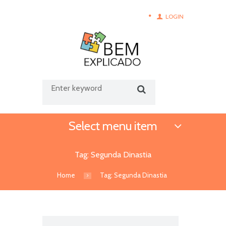
LOGIN
Select menu item
Tag: Segunda Dinastia
Home
Tag: Segunda Dinastia