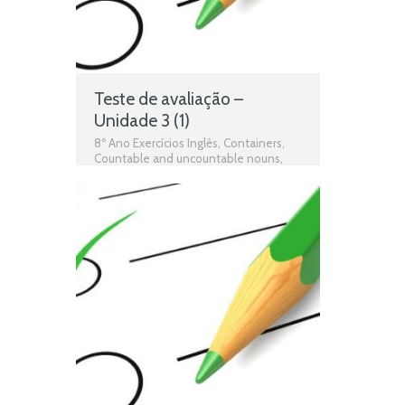
Teste de avaliação –
Unidade 3 (1)
8º Ano Exercícios Inglês
,
Containers
,
Countable and uncountable nouns
,
Eating habits
,
Food
,
Food Containers
,
Quantifiers
,
Taste
,
Teste de Avaliação
,
Teste Diagnóstico 8º Ano Inglês
,
Unidade 3
,
Verbs colocation - Make /
Do