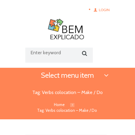
LOGIN
Select menu item
Tag: Verbs colocation – Make / Do
Home
Tag: Verbs colocation – Make / Do