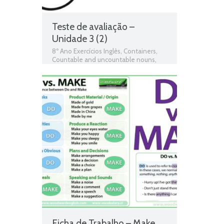
Teste de avaliação –
Unidade 3 (2)
8º Ano Exercícios Inglês
,
Containers
,
Countable and uncountable nouns
,
Eating habits
,
Food
,
Food Containers
,
Quantifiers
,
Taste
,
Teste de Avaliação
,
Teste Diagnóstico 8º Ano Inglês
,
Unidade 3
,
Verbs colocation - Make /
Do
Ficha de Trabalho – Make