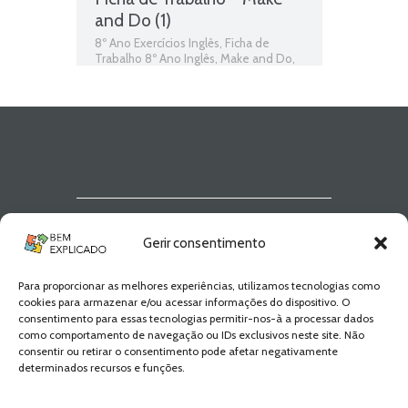
and Do (1)
8º Ano Exercícios Inglês
,
Ficha de
Trabalho 8º Ano Inglês
,
Make and Do
,
Verbs colocation - Make / Do
Newsletter Bem
Gerir consentimento
Explicado
Para proporcionar as melhores experiências, utilizamos tecnologias como
Fica a par de todas as novidades! Zero
cookies para armazenar e/ou acessar informações do dispositivo. O
Spam, apenas novidades e novos
consentimento para essas tecnologias permitir-nos-à a processar dados
conteúdos!
como comportamento de navegação ou IDs exclusivos neste site. Não
consentir ou retirar o consentimento pode afetar negativamente
determinados recursos e funções.
SUBSCREVER