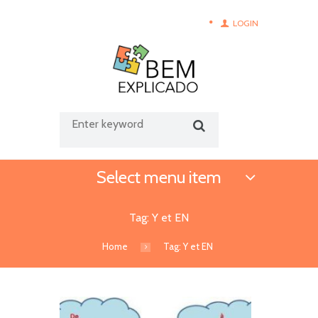
LOGIN
Select menu item
Tag: Y et EN
Home
Tag: Y et EN