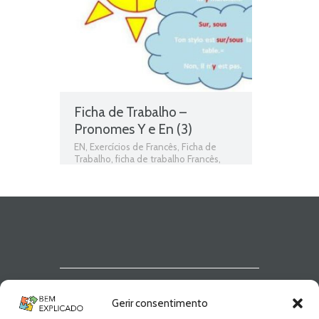
Ficha de Trabalho –
Pronomes Y e En (3)
EN
,
Exercícios de Francês
,
Ficha de
Trabalho
,
ficha de trabalho Francês
,
Fichas de Trabalho de Francês
,
Fichas
informativas
,
fichas para estudar
,
Francês
,
Francês 9º Ano
,
gramática
,
Gramática Francês
,
Pronomes Y e En
,
Pronoms Y et EN
,
Teste de Avaliação
,
Y
,
Y e EN
,
Y et EN
Newsletter Bem
Gerir consentimento
Explicado