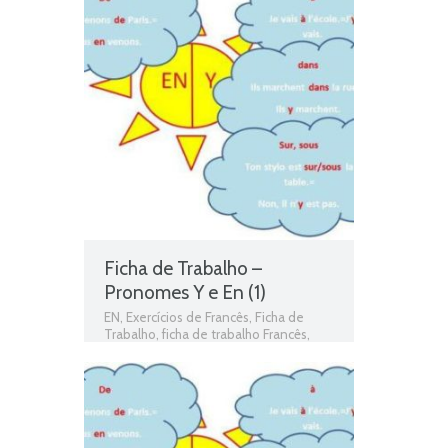
Ficha de Trabalho –
Pronomes Y e En (1)
EN
,
Exercícios de Francês
,
Ficha de
Trabalho
,
ficha de trabalho Francês
,
Fichas de Trabalho de Francês
,
Fichas
informativas
,
fichas para estudar
,
Francês
,
Francês 9º Ano
,
gramática
,
Gramática Francês
,
Pronomes Y e En
,
Pronoms Y et EN
,
Teste de Avaliação
,
Y
,
Y e EN
,
Y et EN