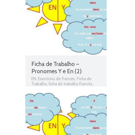
Ficha de Trabalho –
Pronomes Y e En (2)
EN
,
Exercícios de Francês
,
Ficha de
Trabalho
,
ficha de trabalho Francês
,
Fichas de Trabalho de Francês
,
Fichas
informativas
,
fichas para estudar
,
Francês
,
Francês 9º Ano
,
gramática
,
Gramática Francês
,
Pronomes Y e En
,
Pronoms Y et EN
,
Teste de Avaliação
,
Y
,
Y e EN
,
Y et EN