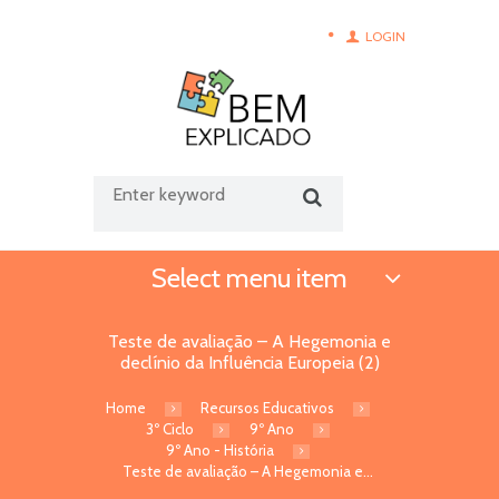
LOGIN
Select menu item
Teste de avaliação – A Hegemonia e
declínio da Influência Europeia (2)
Home
Recursos Educativos
3º Ciclo
9º Ano
9º Ano - História
Teste de avaliação – A Hegemonia e...