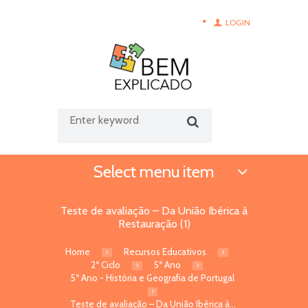
LOGIN
Select menu item
Teste de avaliação – Da União Ibérica à
Restauração (1)
Home
Recursos Educativos
2º Ciclo
5º Ano
5º Ano - História e Geografia de Portugal
Teste de avaliação – Da União Ibérica à...