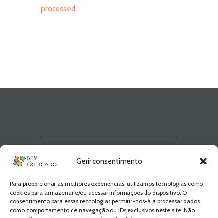
processed.
Newsletter Bem
Gerir consentimento
Explicado
Para proporcionar as melhores experiências, utilizamos tecnologias como
Fica a par de todas as novidades! Zero
cookies para armazenar e/ou acessar informações do dispositivo. O
Spam, apenas novidades e novos
consentimento para essas tecnologias permitir-nos-à a processar dados
conteúdos!
como comportamento de navegação ou IDs exclusivos neste site. Não