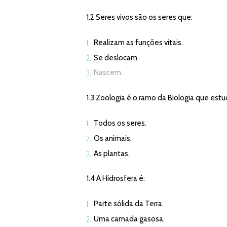
1.2 Seres vivos são os seres que:
Realizam as funções vitais.
Se deslocam.
Nascem.
1.3 Zoologia é o ramo da Biologia que estu
Todos os seres.
Os animais.
As plantas.
1.4 A Hidrosfera é:
Parte sólida da Terra.
Uma camada gasosa.