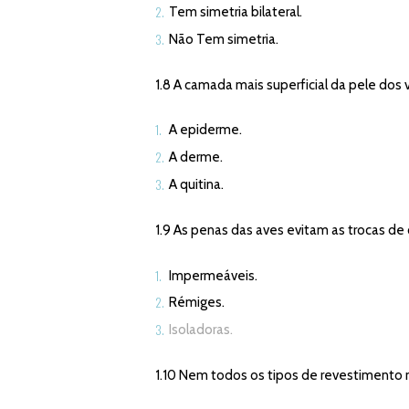
Tem simetria bilateral.
Não Tem simetria.
1.8 A camada mais superficial da pele dos 
A epiderme.
A derme.
A quitina.
1.9 As penas das aves evitam as trocas de 
Impermeáveis.
Rémiges.
Isoladoras.
1.10 Nem todos os tipos de revestimento 