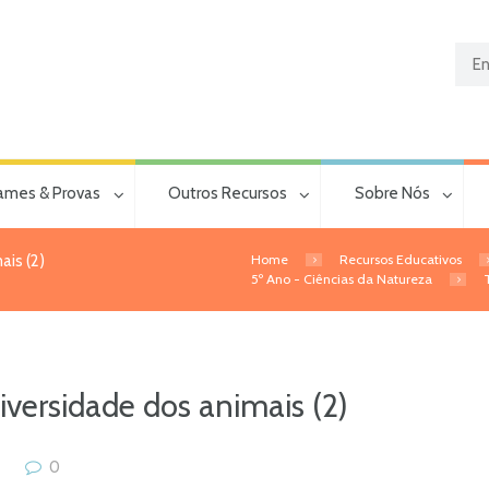
ames & Provas
Outros Recursos
Sobre Nós
Home
Recursos Educativos
ais (2)
5º Ano - Ciências da Natureza
iversidade dos animais (2)
0