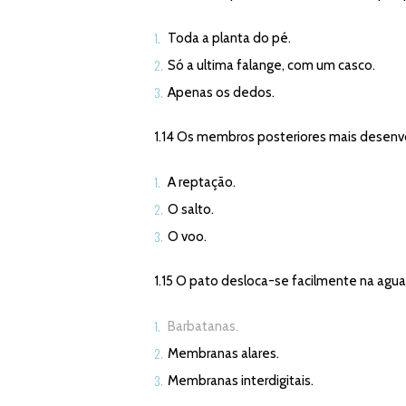
Toda a planta do pé.
Só a ultima falange, com um casco.
Apenas os dedos.
1.14 Os membros posteriores mais desenvo
A reptação.
O salto.
O voo.
1.15 O pato desloca-se facilmente na agu
Barbatanas.
Membranas alares.
Membranas interdigitais.