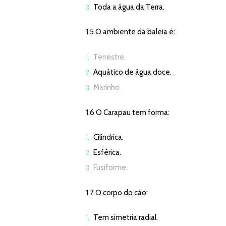
Toda a água da Terra.
1.5 O ambiente da baleia é:
Terrestre.
Aquático de água doce.
Marinho
1.6 O Carapau tem forma:
Cilíndrica.
Esférica.
Fusiforme.
1.7 O corpo do cão:
Tem simetria radial.