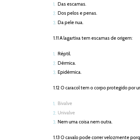
Das escamas.
Dos pelos e penas.
Da pele nua.
1.11 A lagartixa tem escamas de origem:
Réptil.
Dérmica.
Epidérmica.
1.12 O caracol tem o corpo protegido por 
Bivalve
Univalve
Nem uma coisa nem outra.
1.13 O cavalo pode correr velozmente porq