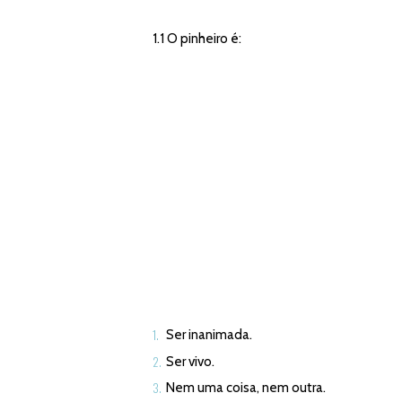
1.1 O pinheiro é:
Ser inanimada.
Ser vivo.
Nem uma coisa, nem outra.