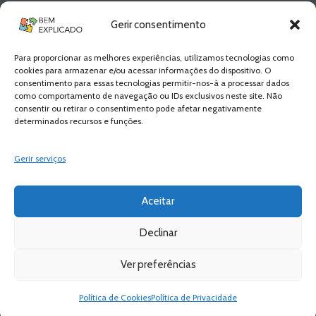
Newsletter Bem
Gerir consentimento
Explicado
Para proporcionar as melhores experiências, utilizamos tecnologias como
Fica a par de todas as novidades! Zero
cookies para armazenar e/ou acessar informações do dispositivo. O
Spam, apenas novidades e novos
consentimento para essas tecnologias permitir-nos-à a processar dados
conteúdos!
como comportamento de navegação ou IDs exclusivos neste site. Não
consentir ou retirar o consentimento pode afetar negativamente
determinados recursos e funções.
SUBSCREVER
Gerir serviços
Aceitar
Declinar
Ver preferências
Bem Explicado © 2026 All Rights Reserved
Política de Privacidade
Política de Cookies
Política de Privacidade