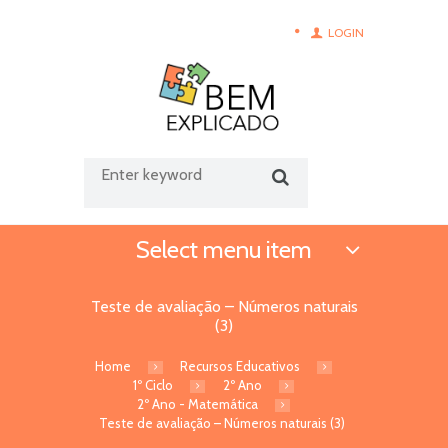
LOGIN
Select menu item
Teste de avaliação – Números naturais
(3)
Home
Recursos Educativos
1º Ciclo
2º Ano
2º Ano - Matemática
Teste de avaliação – Números naturais (3)