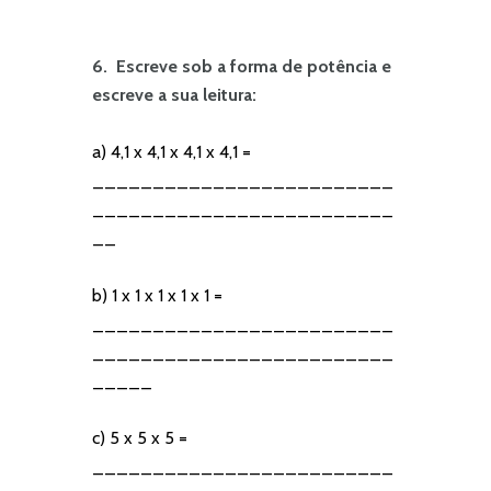
6. Escreve sob a forma de potência e
escreve a sua leitura:
a) 4,1 x 4,1 x 4,1 x 4,1 =
_________________________
_________________________
__
b) 1 x 1 x 1 x 1 x 1 =
_________________________
_________________________
_____
c) 5 x 5 x 5 =
_________________________