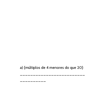
a) {múltiplos de 4 menores do que 20}
_________________________
__________