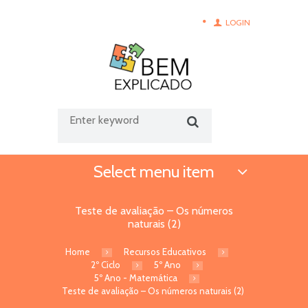
LOGIN
Select menu item
Teste de avaliação – Os números
naturais (2)
Home
Recursos Educativos
2º Ciclo
5º Ano
5º Ano - Matemática
Teste de avaliação – Os números naturais (2)