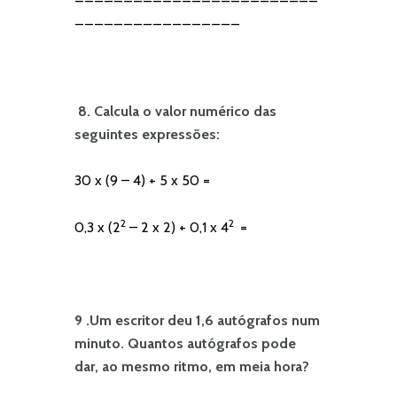
_________________
8. Calcula o valor numérico das
seguintes expressões:
30 x (9 – 4) + 5 x 50 =
2
2
0,3 x (2
– 2 x 2) + 0,1 x 4
=
9 .Um escritor deu 1,6 autógrafos num
minuto. Quantos autógrafos pode
dar, ao mesmo ritmo, em meia hora?