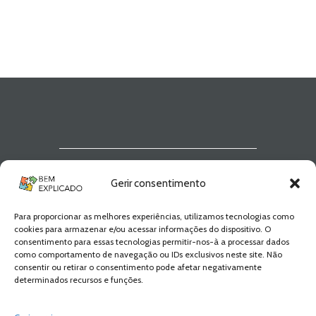
Newsletter Bem
Gerir consentimento
Explicado
Para proporcionar as melhores experiências, utilizamos tecnologias como
Fica a par de todas as novidades! Zero
cookies para armazenar e/ou acessar informações do dispositivo. O
Spam, apenas novidades e novos
consentimento para essas tecnologias permitir-nos-à a processar dados
conteúdos!
como comportamento de navegação ou IDs exclusivos neste site. Não
consentir ou retirar o consentimento pode afetar negativamente
determinados recursos e funções.
SUBSCREVER