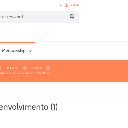
LOGIN
Membership
3º Ciclo
9º Ano
liação – Países desenvolvidos e...
envolvimento (1)