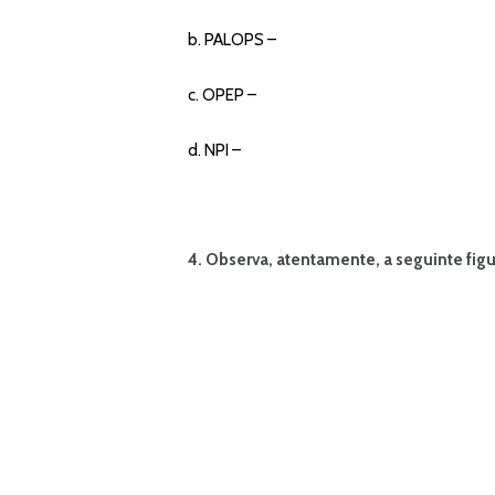
b. PALOPS –
c. OPEP –
d. NPI –
4. Observa, atentamente, a seguinte figu