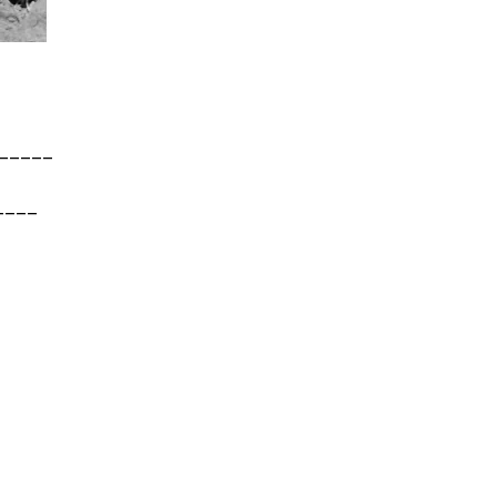
______
____