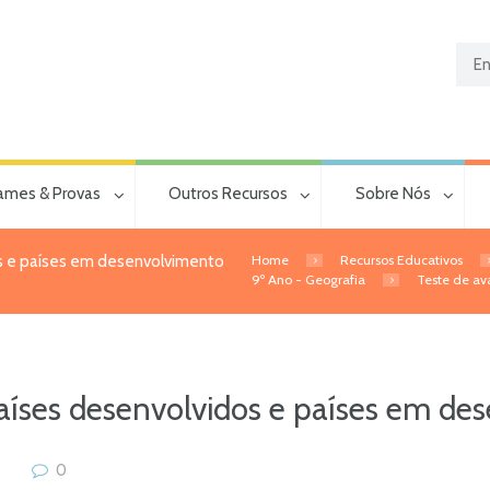
ames & Provas
Outros Recursos
Sobre Nós
Home
Recursos Educativos
os e países em desenvolvimento
9º Ano - Geografia
Teste de ava
Países desenvolvidos e países em des
0