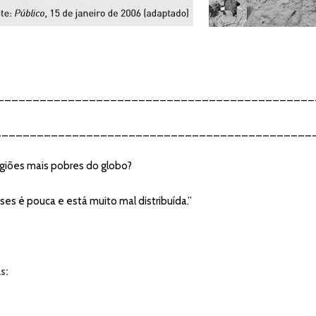
s – ________________________________________________
vido – ______________________________________________
egiões mais pobres do globo?
ses é pouca e está muito mal distribuída.”
s: