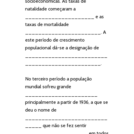
socioeconómicas. As taxas de
natalidade começaram a
_____________________ e as
taxas de mortalidade
_______________________. A
este período de crescimento
populacional dá-se a designação de
_________________________
_______________________.
No terceiro período a população
mundial sofreu grande
______________________
principalmente a partir de 1936, a que se
deu o nome de
_________________________
_____ que não se fez sentir
___________________ em todos