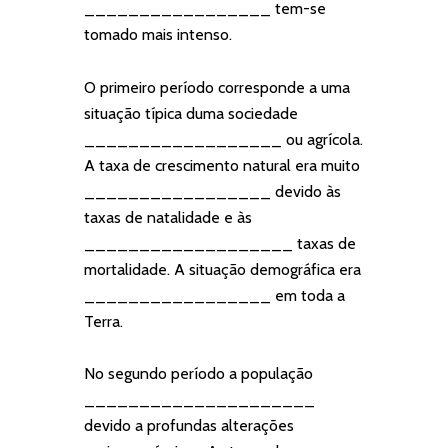
_________________ tem-se
tomado mais intenso.
O primeiro período corresponde a uma
situação típica duma sociedade
__________________ ou agrícola.
A taxa de crescimento natural era muito
_________________ devido às
taxas de natalidade e às
___________________ taxas de
mortalidade. A situação demográfica era
_________________ em toda a
Terra.
No segundo período a população
_____________________
devido a profundas alterações