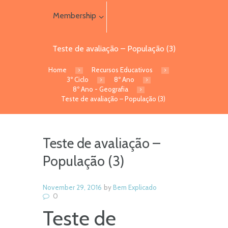
Membership
Teste de avaliação – População (3)
Home
Recursos Educativos
3º Ciclo
8º Ano
8º Ano - Geografia
Teste de avaliação – População (3)
Teste de avaliação –
População (3)
November 29, 2016
by
Bem Explicado
0
Teste de