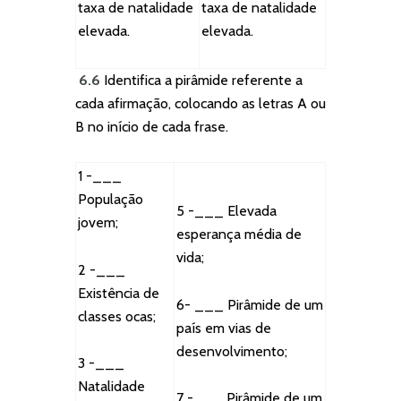
taxa de natalidade
taxa de natalidade
elevada.
elevada.
6.6
Identifica a pirâmide referente a
cada afirmação, colocando as letras A ou
B no início de cada frase.
1 -___
População
5 -___ Elevada
jovem;
esperança média de
vida;
2 -___
Existência de
6- ___ Pirâmide de um
classes ocas;
país em vias de
desenvolvimento;
3 -___
Natalidade
7 -___ Pirâmide de um