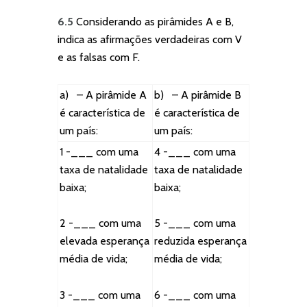
6.5
Considerando as pirâmides A e B,
indica as afirmações verdadeiras com V
e as falsas com F.
a) – A pirâmide A
b) – A pirâmide B
é característica de
é característica de
um país:
um país:
1 -___ com uma
4 -___ com uma
taxa de natalidade
taxa de natalidade
baixa;
baixa;
2 -___ com uma
5 -___ com uma
elevada esperança
reduzida esperança
média de vida;
média de vida;
3 -___ com uma
6 -___ com uma