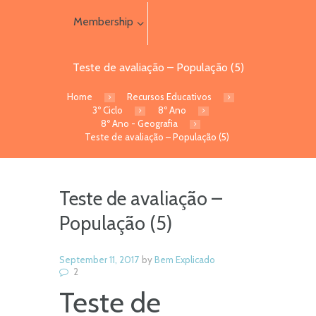
Membership
Teste de avaliação – População (5)
Home
Recursos Educativos
3º Ciclo
8º Ano
8º Ano - Geografia
Teste de avaliação – População (5)
Teste de avaliação –
População (5)
September 11, 2017
by
Bem Explicado
2
Teste de