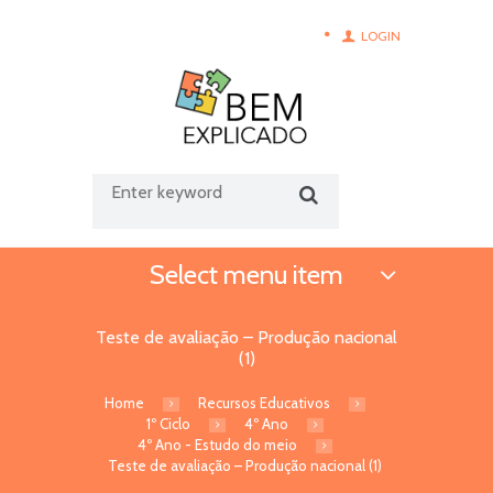
LOGIN
Select menu item
Teste de avaliação – Produção nacional
(1)
Home
Recursos Educativos
1º Ciclo
4º Ano
4º Ano - Estudo do meio
Teste de avaliação – Produção nacional (1)