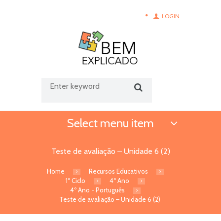
LOGIN
Select menu item
Teste de avaliação – Unidade 6 (2)
Home
Recursos Educativos
1º Ciclo
4º Ano
4º Ano - Português
Teste de avaliação – Unidade 6 (2)