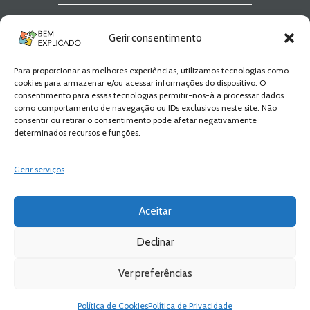
Newsletter Bem
Gerir consentimento
Explicado
Para proporcionar as melhores experiências, utilizamos tecnologias como
Fica a par de todas as novidades! Zero
cookies para armazenar e/ou acessar informações do dispositivo. O
Spam, apenas novidades e novos
consentimento para essas tecnologias permitir-nos-à a processar dados
conteúdos!
como comportamento de navegação ou IDs exclusivos neste site. Não
consentir ou retirar o consentimento pode afetar negativamente
determinados recursos e funções.
SUBSCREVER
Gerir serviços
Aceitar
Declinar
Ver preferências
Bem Explicado © 2026 All Rights Reserved
Política de Privacidade
Política de Cookies
Política de Privacidade